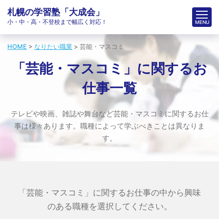
札幌の学習塾「大成会」
小・中・高・不登校まで幅広く対応！
HOME
>
なりたい職業
>
芸能・マスコミ
「芸能・マスコミ」に関するお
仕事一覧
テレビや映画、雑誌や舞台など芸能・マスコミに関するお仕
事は様々あります。職種によって学ぶべきことは異なりま
す。
「芸能・マスコミ」に関するお仕事の中から興味
のある職種を選択してください。