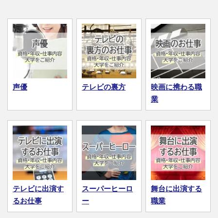
声優
テレビの裏方
映画に携わる職
業
テレビに出演す
スーパーヒーロ
舞台に出演する
るお仕事
ー
職業