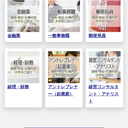
金融業
一般事務職
郵便局員
経理・財務
アントレプレナ
経営コンサルタ
ー（起業家）
ント・アナリス
ト