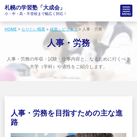
札幌の学習塾「大成会」
小・中・高・不登校まで幅広く対応！
HOME
>
なりたい職業
>
経営・ビジネス
>
人事・労務
人事・労務
人事・労務の年収・試験・仕事内容と、なるために行くべき
大学（学科）や適性をご紹介します。
人事・労務を目指すための主な進
路