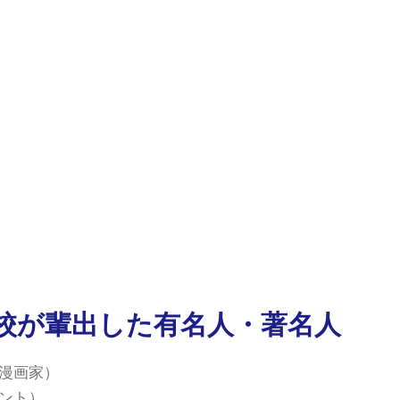
校が輩出した有名人・著名人
漫画家）
ント）