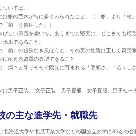
については、
には槲の巨木が特に多くみられたこと。（「槲」より「柏
で「柏」を借用した。）
きびしい風雪を凌いで、あくまでも堅実に、どこまでも根
ンボルであること。
の「柏」の虚飾なき風ぼうと、その実の性質は正しく質実
実に耐える資質の典型であること
は、燦々と降りそそぐ陽光に育まれる「明朗さ」「若々し
ンは男子正装、 女子正装、男子夏服、女子夏服、男子セー
。
校の主な進学先・就職先
生は北海道大学や北見工業大学などの国公立大学に33名の合