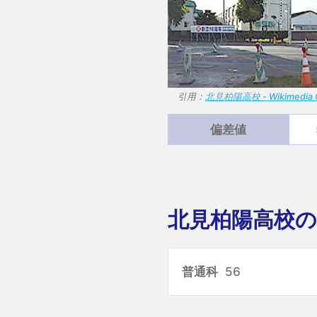
引用：
北見柏陽高校 - Wikimedia
偏差値
北見柏陽高校の
普通科
56