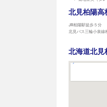
北見柏陽高
JR柏陽駅徒歩５分
北見バス三輪小泉線
北海道北見