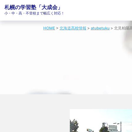
札幌の学習塾「大成会」
小・中・高・不登校まで幅広く対応！
HOME
>
北海道高校情報
>
atubetuku
>
北見柏陽