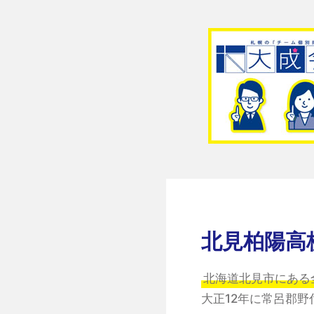
北見柏陽高
北海道北見市にある
大正12年に常呂郡