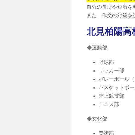
自分の長所や短所を
また、作文の対策を
北見柏陽高
◆運動部
野球部
サッカー部
バレーボール（
バスケットボー
陸上競技部
テニス部
◆文化部
美術部