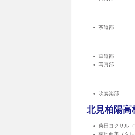
茶道部
華道部
写真部
吹奏楽部
北見柏陽高
柴田ヨクサル（
菊地亜美（タレ