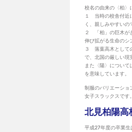
校名の由来の〈柏〉
１ 当時の校舎付近
く、親しみやすいの
２ 「柏」の巨木が
伸び拡がる生命のシ
３ 落葉高木として
で、北国の厳しい現
また〈陽〉について
を意味しています。
制服のバリエーショ
女子スラックスです
北見柏陽高
平成27年度の卒業