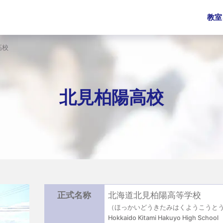
教室
高校
北見柏陽高校
正式名称
北海道北見柏陽高等学校
（ほっかいどうきたみはくようこうと
Hokkaido Kitami Hakuyo High School