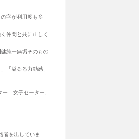
」の字が利用度も多
強く仲間と共に正しく
剛健純一無垢そのもの
さ」「溢るる力動感」
ター、女子セーター、
格者を出していま