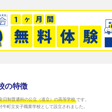
校の特徴
全日制普通科の公立（道立）の高等学校
です。
野付牛町立女子職業学校として設立されました。