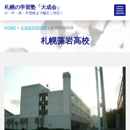
チームでの個別指導塾「大成会」
札幌の学習塾「大成会」
小・中・高・不登校まで幅広く対応！
HOME
>
北海道高校情報
>
札幌藻岩高校
札幌藻岩高校