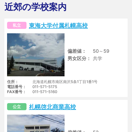
近郊の学校案内
東海大学付属札幌高校
私立
偏差値
50～59
男女区分
共学
住所
北海道札幌市南区南沢5条1丁目1番1号
電話番号
011-571-5175
FAX番号
011-571-5160
札幌啓北商業高校
公立