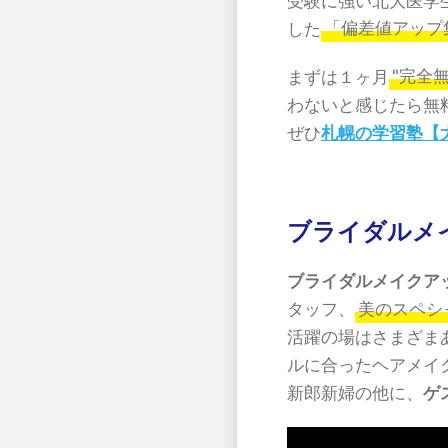
受験に強い北大医学
した
「偏差値アップ
まずは１ヶ月
"完全無
わないと感じたら無
ぜひ
札幌の学習塾【
ブライダルメ
ブライダルメイクア
タッフ、
美のスペシ
活躍の場はさまざま
ルに合ったヘアメイ
新郎新婦の他に、
ゲ