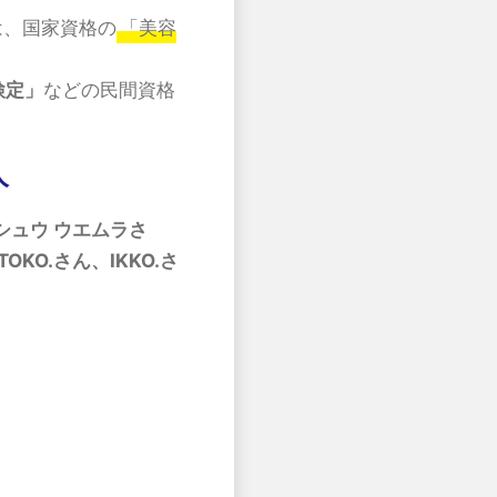
は、国家資格の
「美容
検定」
などの民間資格
人
シュウ ウエムラさ
O.さん、IKKO.さ