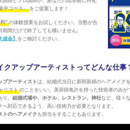
生講師とプロ講師が、あなたの志望校に特化
集中コース」
をご提案します！
料"
の体験授業をお試しください。当塾が合
料期間だけで終了しても構いません。
大成会】
をご検討ください。
イクアップアーティストってどんな仕事
ップアーティスト
は、結婚式当日に新郎新婦のヘアメイク
ャリスト
のことをいい、美容師免許を持った技術者のみが
あり、
結婚式場や、ホテル、レストラン、神社
など、様々
クへ対応できるよう、高い技術力が必要となります。
ストのヘアメイク
も担当をすることもあります。