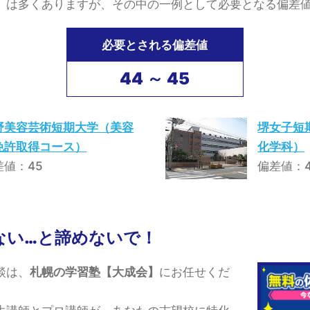
）は多くありますが、その中の一例として必要となる偏差
必要とされる偏差値
44 ～ 45
野美容芸術短期大学（美容
堺女子短
免許取得コース）
化学科）
差値：45
偏差値：4
ない…と諦めないで！
談は、
札幌の学習塾【大成会】
にお任せくだ