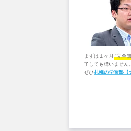
まずは１ヶ月
"完全無
了しても構いません
ぜひ
札幌の学習塾【