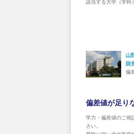
該当する大学（学科
山
師
偏
偏差値が足り
学力・偏差値のご相
さい。