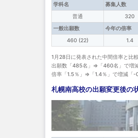
学科名
募集人数
普通
320
一般出願数
今年の倍率
460 (22)
1.4
1月28日に発表された中間倍率と比
出願数「485名」⇒「460名」で増減
倍率「1.5％」⇒「1.4％」で増減「
札幌南高校の出願変更後の