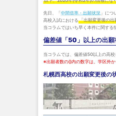
以下、2020年(令和2年)の情報にな
先日、「
中間倍率・出願状況
」につい
高校入試における
「出願変更後の出
当コラムではいち早く本件に関する
偏差値「50」以上の出願
当コラムでは、偏差値50以上の高
※出願者数の()内の数字は、学区外
札幌西高校の出願変更後の