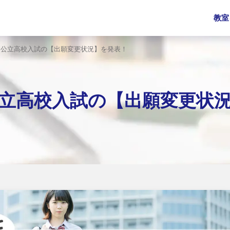
教室
0年 公立高校入試の【出願変更状況】を発表！
 公立高校入試の【出願変更状