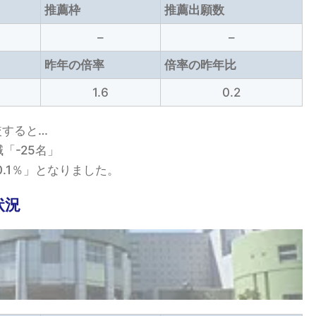
推薦枠
推薦出願数
–
–
昨年の倍率
倍率の昨年比
1.6
0.2
較すると…
「-25名」
-0.1％」となりました。
状況