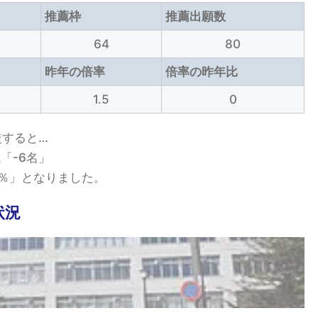
推薦枠
推薦出願数
64
80
昨年の倍率
倍率の昨年比
1.5
0
較すると…
「-6名」
「0％」となりました。
状況