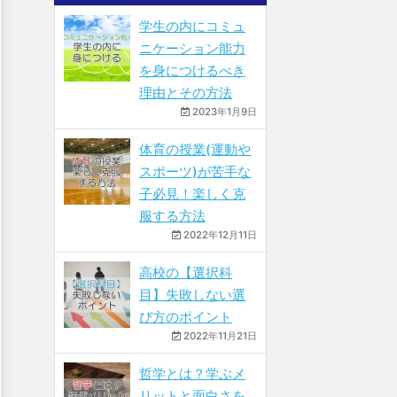
学生の内にコミュ
ニケーション能力
を身につけるべき
理由とその方法
2023年1月9日
体育の授業(運動や
スポーツ)が苦手な
子必見！楽しく克
服する方法
2022年12月11日
高校の【選択科
目】失敗しない選
び方のポイント
2022年11月21日
哲学とは？学ぶメ
リットと面白さを