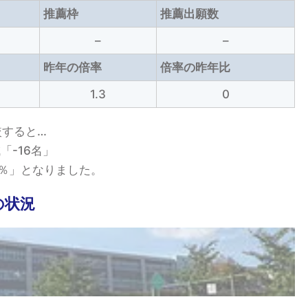
推薦枠
推薦出願数
–
–
昨年の倍率
倍率の昨年比
1.3
0
較すると…
「-16名」
「0％」となりました。
の状況