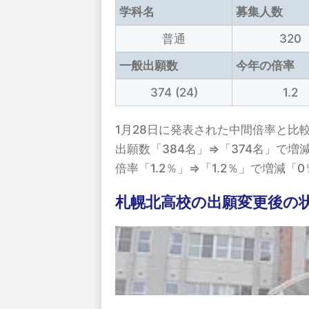
学科名
募集人数
普通
320
一般出願数
今年の倍率
374 (24)
1.2
1月28日に発表された中間倍率と比
出願数「384名」⇒「374名」で増減
倍率「1.2％」⇒「1.2％」で増減「
札幌北高校の出願変更後の