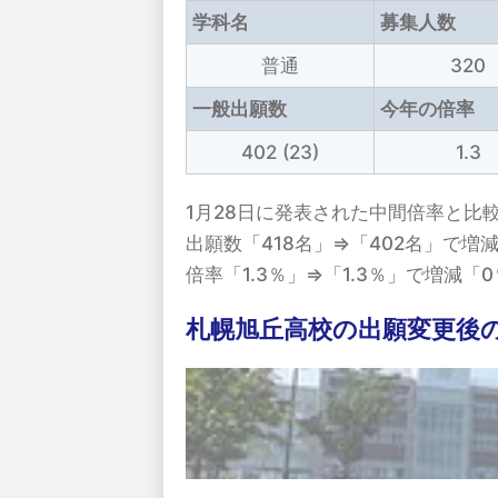
学科名
募集人数
普通
320
一般出願数
今年の倍率
402 (23)
1.3
1月28日に発表された中間倍率と比
出願数「418名」⇒「402名」で増減
倍率「1.3％」⇒「1.3％」で増減
札幌旭丘高校の出願変更後