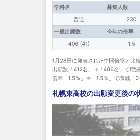
学科名
募集人数
普通
230
一般出願数
今年の倍率
406 (41)
1.5
1月28日に発表された中間倍率と比
出願数「412名」⇒「406名」で増減
倍率「1.5％」⇒「1.5％」で増減
札幌東高校の出願変更後の