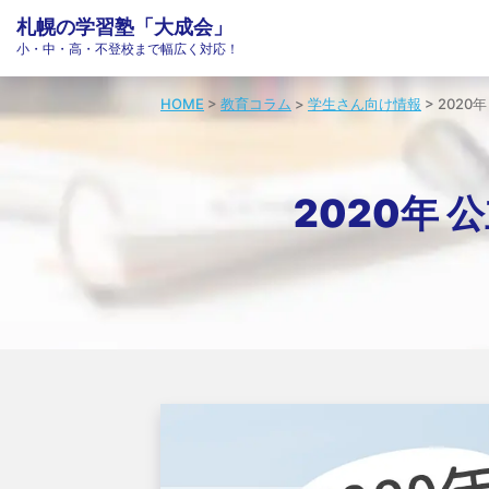
札幌の学習塾「大成会」
小・中・高・不登校まで幅広く対応！
HOME
>
教育コラム
>
学生さん向け情報
>
202
2020年