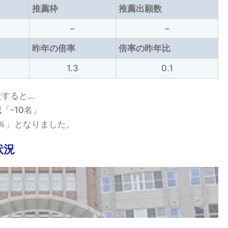
推薦枠
推薦出願数
–
–
昨年の倍率
倍率の昨年比
1.3
0.1
較すると…
「-10名」
0％」となりました。
状況