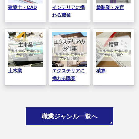
建築士・CAD
インテリアに携
塗装業・左官
わる職業
土木業
エクステリアに
積算
携わる職業
職業ジャンル一覧へ