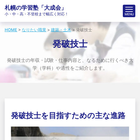
札幌の学習塾「大成会」
小・中・高・不登校まで幅広く対応！
HOME
>
なりたい職業
>
建築・土木
>
発破技士
発破技士
発破技士の年収・試験・仕事内容と、なるために行くべき大
学（学科）や適性をご紹介します。
発破技士を目指すための主な進路