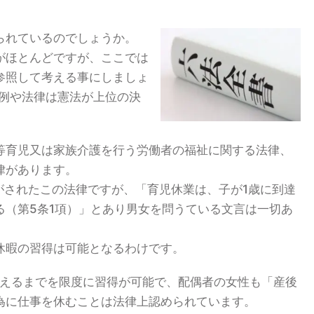
られているのでしょうか。
がほとんどですが、ここでは
参照して考える事にしましょ
条例や法律は憲法が上位の決
等育児又は家族介護を行う労働者の福祉に関する法律、
律があります。
がされたこの法律ですが、「育児休業は、子が1歳に到達
る（第5条1項）」とあり男女を問うている文言は一切あ
休暇の習得は可能となるわけです。
迎えるまでを限度に習得が可能で、配偶者の女性も「産後
為に仕事を休むことは法律上認められています。