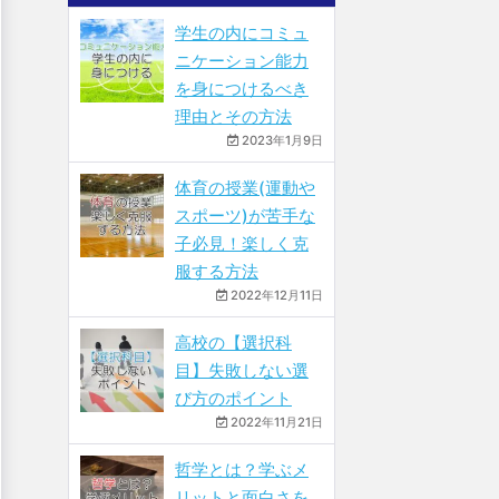
学生の内にコミュ
ニケーション能力
を身につけるべき
理由とその方法
2023年1月9日
体育の授業(運動や
スポーツ)が苦手な
子必見！楽しく克
服する方法
2022年12月11日
高校の【選択科
目】失敗しない選
び方のポイント
2022年11月21日
哲学とは？学ぶメ
リットと面白さを