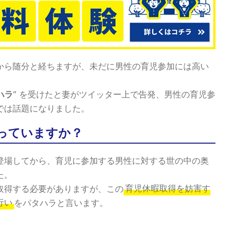
から随分と経ちますが、未だに男性の育児参加には高い
ハラ
” を受けたと妻がツイッター上で告発、男性の育児参
では話題になりました。
っていますか？
登場してから、育児に参加する男性に対する世の中の奥
た。
取得する必要がありますが、この
育児休暇取得を妨害す
行い
をパタハラと言います。