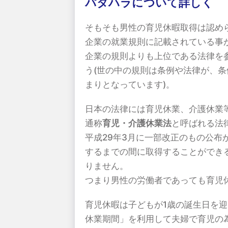
パタハラについて詳しく
そもそも男性の育児休暇取得は認め
企業の就業規則に記載されている事
企業の規則よりも上位である法律を
う(世の中の規則は条例や法律が、
まりとなっています)。
日本の法律には育児休業、介護休業
通称
育児・介護休業法
と呼ばれる法
平成29年3月に一部改正のもの公布
するまでの間に取得することができ
りません。
つまり男性の労働者であっても育児
育児休暇は子どもが1歳の誕生日を
休業期間」を利用して夫婦で育児の