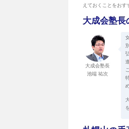
えておくことをおす
大成会塾長
大成会塾長
池端 祐次