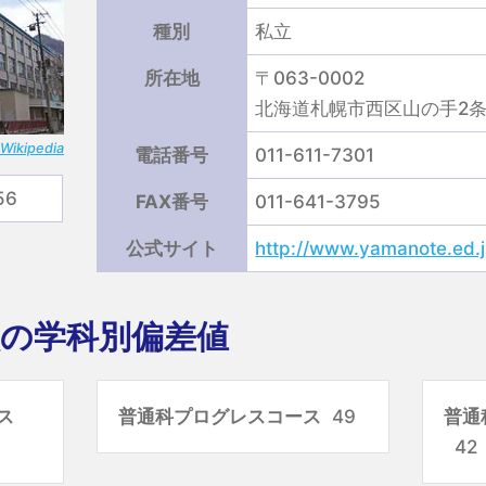
種別
私立
所在地
〒063-0002
北海道札幌市西区山の手2条8
kipedia
電話番号
011-611-7301
56
FAX番号
011-641-3795
公式サイト
http://www.yamanote.ed.j
の学科別偏差値
ス
普通科プログレスコース
49
普通
42