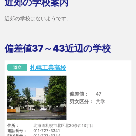
近郊の学校案内
近郊の学校はないようです。
偏差値37～43近辺の学校
札幌工業高校
道立
偏差値
47
男女区分
共学
住所
北海道札幌市北区北20条西13丁目
電話番号
011-727-3341
FAX番号
011-727-3344