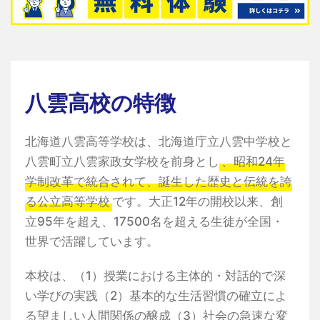
八雲高校の特徴
北海道八雲高等学校は、北海道庁立八雲中学校と
八雲町立八雲家政女学校を前身とし
、昭和24年
学制改革で統合されて、誕生した歴史と伝統を誇
る公立高等学校
です。大正12年の開校以来、創
立95年を超え、17500名を超える生徒が全国・
世界で活躍しています。
本校は、（1）授業における主体的・対話的で深
い学びの実践（2）基本的な生活習慣の確立によ
る望ましい人間関係の醸成（3）社会の急速な変