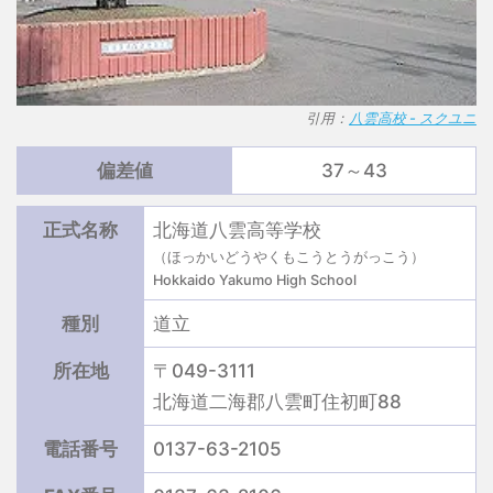
引用：
八雲高校 - スクユニ
偏差値
37～43
正式名称
北海道八雲高等学校
（ほっかいどうやくもこうとうがっこう）
Hokkaido Yakumo High School
種別
道立
所在地
〒049-3111
北海道二海郡八雲町住初町88
電話番号
0137-63-2105