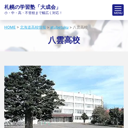
札幌の学習塾「大成会」
小・中・高・不登校まで幅広く対応！
HOME
>
北海道高校情報
>
atubetuku
>
八雲高校
八雲高校