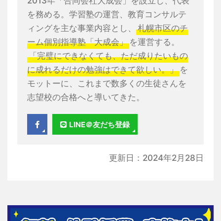
2013年「合同会社大成会」を設立し、代表
を務める。学習塾の運営、教育コンサルテ
ィングを主な事業内容とし、
札幌市区のチ
ーム個別指導塾「大成会」
を運営する。
「完璧にできなくても、ただ成りたいもの
に成れるだけの勉強はできて欲しい。」
を
モットーに、これまで数多くの生徒さんを
志望校の合格へと導いてきた。
LINE＠友だち登録
更新日：2024年2月28日