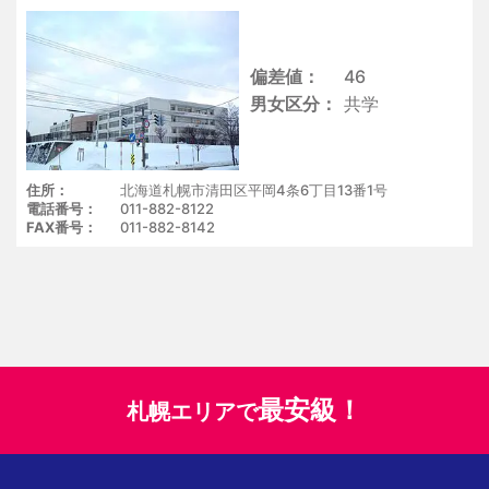
偏差値
46
男女区分
共学
住所
北海道札幌市清田区平岡4条6丁目13番1号
電話番号
011-882-8122
FAX番号
011-882-8142
最安級！
札幌エリアで