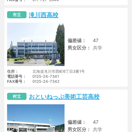
滝川西高校
市立
偏差値
47
男女区分
共学
住所
北海道滝川市西町6丁目3番1号
電話番号
0125-24-7341
FAX番号
0125-24-7342
おといねっぷ美術工芸高校
村立
偏差値
47
男女区分
共学