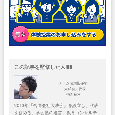
この記事を監修した人
チーム個別指導塾
「大成会」代表
池端 祐次
2013年「合同会社大成会」を設立し、代表
を務める。学習塾の運営、教育コンサルテ