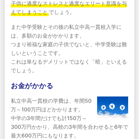
子供に過度なストレスと過度なエリート意識を与
えてしまうこと
でしょう。
また中学受験とその後の私立中高一貫校入学に
は、多額のお金がかかります。
つまり裕福な家庭の子供でないと、中学受験は難
しいということです。
これは単なるデメリットではなく「暗」といえる
でしょう。
お金がかかる
私立中高一貫校の学費は、年間
50
万～
100
万円ほどかかります。
中学の
3
年間だけでも計
150
万～
300
万円かかり、高校の
3
年間を合わせると
6
年で
最大
600
万円にもなります。