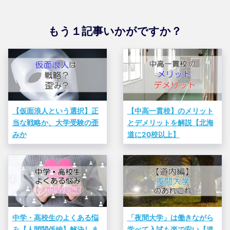
もう１記事いかがですか？
【仮面浪人という選択】正
【中高一貫校】のメリット
当な戦略か、大学受験の歪
とデメリットを解説【北海
みか
道に20校以上】
中学・高校生のよくある悩
「夜間大学」は働きながら
み【人間関係編】解決しま
学べて入試も楽で安い【道