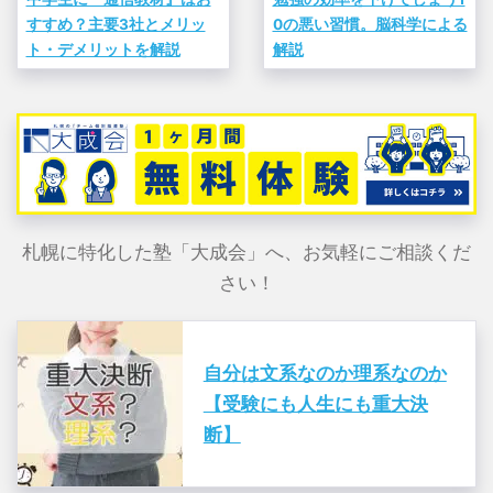
すすめ？主要3社とメリッ
0の悪い習慣。脳科学による
ト・デメリットを解説
解説
札幌に特化した塾「大成会」へ、お気軽にご相談くだ
さい！
自分は文系なのか理系なのか
【受験にも人生にも重大決
断】