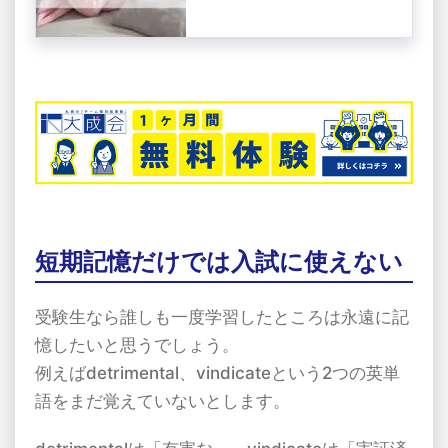
短期記憶だけでは入試に使えない
受験生なら誰しも一度学習したところは永遠に記
憶したいと思うでしょう。
例えば
detrimental
、
vindicate
という
2
つの英単
語をまだ覚えていないとします。