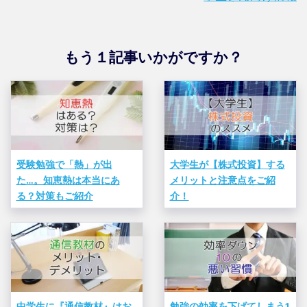
もう１記事いかがですか？
受験勉強で「熱」が出
大学生が【株式投資】する
た…。知恵熱は本当にあ
メリットと注意点をご紹
る？対策もご紹介
介！
中学生に『通信教材』はお
勉強の効率を下げてしまう1