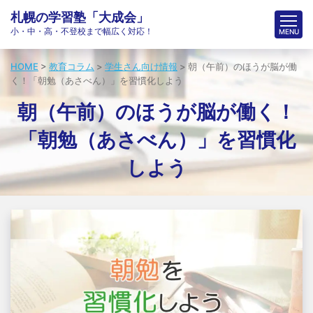
札幌の学習塾「大成会」
小・中・高・不登校まで幅広く対応！
HOME
>
教育コラム
>
学生さん向け情報
>
朝（午前）のほうが脳が働
く！「朝勉（あさべん）」を習慣化しよう
朝（午前）のほうが脳が働く！
「朝勉（あさべん）」を習慣化
しよう