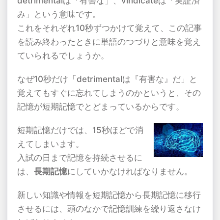
detrimental
は「有害な」、
vindicate
は「実証済
み」という意味です。
これをそれぞれ
10
秒ずつかけて覚えて、この記事
を読み終わったときに単語のつづりと意味を覚え
ていられるでしょうか。
なぜ
10
秒だけ「
detrimental
は『有害な』だ」と
覚えてもすぐに忘れてしまうのかというと、その
記憶が短期記憶でとどまっているからです。
短期記憶だけでは、
15
秒ほどで消
えてしまいます。
入試の日まで記憶を持続させるに
は、
長期記憶
にしていかなければなりません。
新しい知識や情報を短期記憶から長期記憶に移行
させるには、頭のなかで記憶訓練を繰り返さなけ