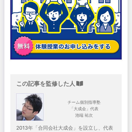
この記事を監修した人
チーム個別指導塾
「大成会」代表
池端 祐次
2013年「合同会社大成会」を設立し、代表