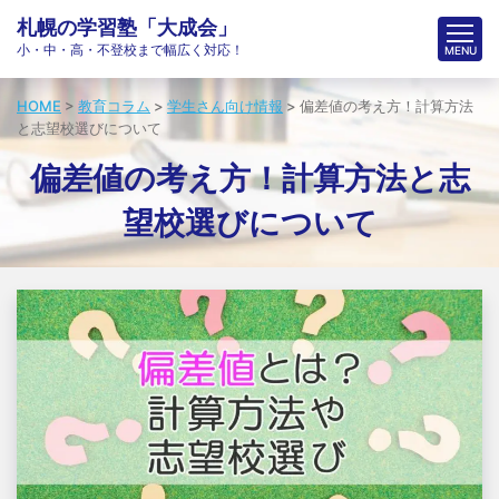
札幌の学習塾「大成会」
小・中・高・不登校まで幅広く対応！
HOME
>
教育コラム
>
学生さん向け情報
>
偏差値の考え方！計算方法
と志望校選びについて
偏差値の考え方！計算方法と志
望校選びについて