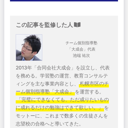
この記事を監修した人
チーム個別指導塾
「大成会」代表
池端 祐次
2013年「合同会社大成会」を設立し、代表
を務める。学習塾の運営、教育コンサルテ
ィングを主な事業内容とし、
札幌市区のチ
ーム個別指導塾「大成会」
を運営する。
「完璧にできなくても、ただ成りたいもの
に成れるだけの勉強はできて欲しい。」
を
モットーに、これまで数多くの生徒さんを
志望校の合格へと導いてきた。