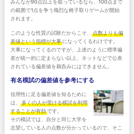
みんなが90点以上を取っているなら、100点まで
の範囲で1点を争う熾烈な椅子取りゲームが開始
されます。
このような性質の試験だからこそ、
点数よりも偏
差値という指標が大事
になってくるわけです。
大事になってくるのですが、上述のように標準偏
差が統一的に定まらない以上、ネットなどで公表
されている偏差値を鵜呑みにはできません。
有名模試の偏差値を参考にする
信用性に足る偏差値を知るために
は、
多くの人が受ける模試を利用
することが有効
です。
その模試では、自分と同じ大学を
志望している人の点数が分かっているので、そこ