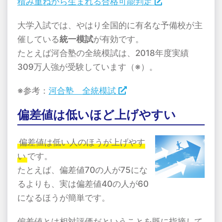
積み重ねから生まれる合格可能判定
大学入試では、やはり全国的に有名な予備校が主
催している
統一模試
が有効です。
たとえば河合塾の全統模試は、2018年度実績
309万人強が受験しています（※）。
※参考：
河合塾 全統模試
偏差値は低いほど上げやすい
偏差値は低い人のほうが上げやす
い
です。
たとえば、偏差値70の人が75にな
るよりも、実は偏差値40の人が60
になるほうが簡単です。
偏差値とは相対評価だということを既に指摘して