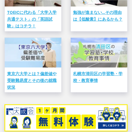
TOEICに代わる「大学入学
勉強が進まない…その理由
共通テスト」の「英語試
は【低酸素】にあるかも？
験」はコチラ！
東京六大学とは？偏差値や
札幌市清田区の学習塾・学
受験難易度とその後の就職
校・教育事情
状況