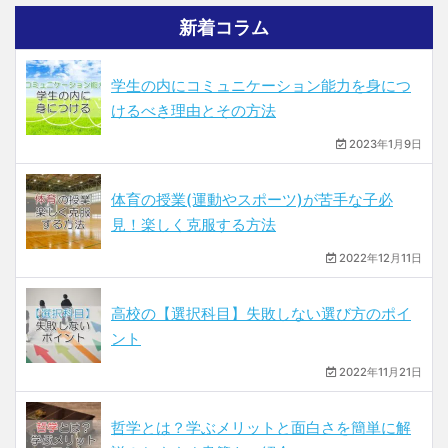
新着コラム
学生の内にコミュニケーション能力を身につ
けるべき理由とその方法
2023年1月9日
体育の授業(運動やスポーツ)が苦手な子必
見！楽しく克服する方法
2022年12月11日
高校の【選択科目】失敗しない選び方のポイ
ント
2022年11月21日
哲学とは？学ぶメリットと面白さを簡単に解