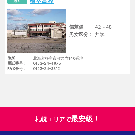
根室高校
道立
偏差値
42～48
男女区分
共学
住所
北海道根室市牧の内146番地
電話番号
0153-24-4675
FAX番号
0153-24-3812
最安級！
札幌エリアで