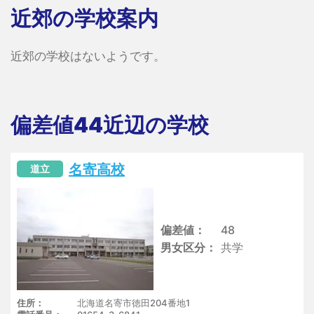
近郊の学校案内
近郊の学校はないようです。
偏差値44近辺の学校
名寄高校
道立
偏差値
48
男女区分
共学
住所
北海道名寄市徳田204番地1