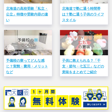
北海道の高校受験「私立・
北海道で塾に通う時間帯
公立」特徴や受験内容の違
は？塾に通う子供のライフ
い
スタイル
予備校の寮ってどんな感
子供に教えられる？「干
じ？実態・費用・メリット
支・節句・七五三」などの
など
意味をまとめてご紹介