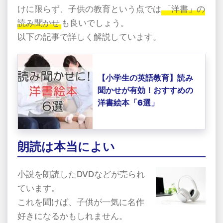
けに限らず、子供の教育という点では
「洋書」の
読み聞かせ
も良いでしょう。
以下の記事で詳しく解説しています。
【小学生の英語教育】読み
聞かせが有効！おすすめの
洋書絵本「6選」
朗読は本当によい
小説を朗読した
DVD
などが売られ
ています。
これを聞けば、子供が一気に名作
好きになるかもしれません。