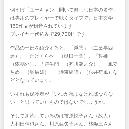
例えば「ユーキャン 聞いて楽しむ日本の名作」
は専用のプレイヤーで聴くタイプで、日本文学
169
作品が録音されています。
プレイヤー代込みで
29,700
円です。
作品の一部を紹介すると、「浮雲」（二葉亭四
迷）、「たけくらべ」（樋口一葉）、「舞姫」
（森鷗外）、「羅生門」（芥川龍之介）、「風立
ちぬ」（堀辰雄）、「濹東綺譚」（永井荷風）な
どとなっています。
いずれも保護者が「いつか読まなければならな
い」と思っていたものではないでしょうか。
そして朗読しているのは市原悦子さん（故人）、
大和田伸也さん、川原亜矢子さん、林隆三さん