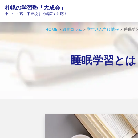
札幌の学習塾「大成会」
小・中・高・不登校まで幅広く対応！
HOME
>
教育コラム
>
学生さん向け情報
>
睡眠学
睡眠学習とは