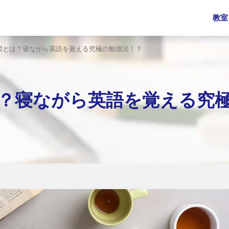
教室
習とは？寝ながら英語を覚える究極の勉強法！？
？寝ながら英語を覚える究