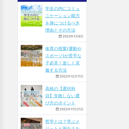
学生の内にコミュ
ニケーション能力
を身につけるべき
理由とその方法
2023年1月9日
体育の授業(運動や
スポーツ)が苦手な
子必見！楽しく克
服する方法
2022年12月11日
高校の【選択科
目】失敗しない選
び方のポイント
2022年11月21日
哲学とは？学ぶメ
リットと面白さを