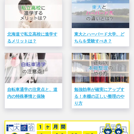
北海道で私立高校に進学す
東大とハーバード大学、ど
るメリットは？
ちらを受験すべき？
自転車通学の注意点と、道
勉強効率が確実にアップす
内の特殊事情と保険
る！本棚の正しい整理のや
り方