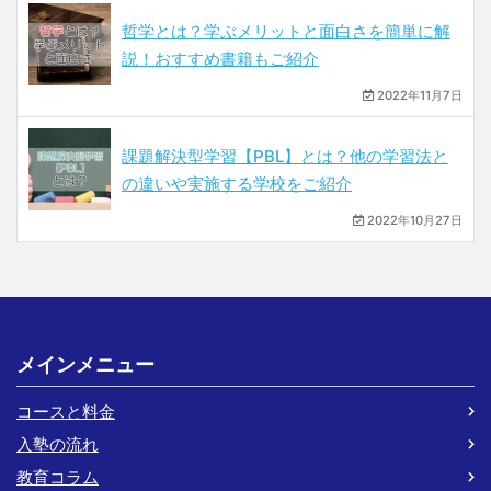
哲学とは？学ぶメリットと面白さを簡単に解
説！おすすめ書籍もご紹介
2022年11月7日
課題解決型学習【PBL】とは？他の学習法と
の違いや実施する学校をご紹介
2022年10月27日
メインメニュー
コースと料金
入塾の流れ
教育コラム