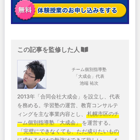
この記事を監修した人
チーム個別指導塾
「大成会」代表
池端 祐次
2013年「合同会社大成会」を設立し、代表
を務める。学習塾の運営、教育コンサルテ
ィングを主な事業内容とし、
札幌市区のチ
ーム個別指導塾「大成会」
を運営する。
「完璧にできなくても、ただ成りたいもの