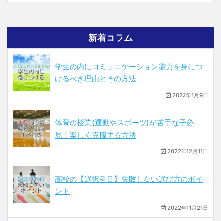
新着コラム
学生の内にコミュニケーション能力を身につ
けるべき理由とその方法
2023年1月9日
体育の授業(運動やスポーツ)が苦手な子必
見！楽しく克服する方法
2022年12月11日
高校の【選択科目】失敗しない選び方のポイ
ント
2022年11月21日