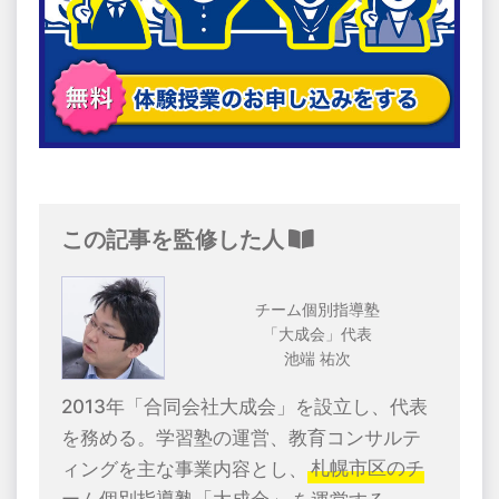
この記事を監修した人
チーム個別指導塾
「大成会」代表
池端 祐次
2013年「合同会社大成会」を設立し、代表
を務める。学習塾の運営、教育コンサルテ
ィングを主な事業内容とし、
札幌市区のチ