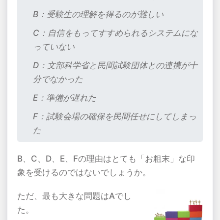
B：受験生の理解を得るのが難しい
C：自信をもってすすめられるシステムにな
っていない
D：文部科学省と民間試験団体との連携が十
分でなかった
E：準備が遅れた
F：試験会場の確保を民間任せにしてしまっ
た
B、
C
、
D
、
E
、
F
の理由はとても「お粗末」な印
象を受けるのではないでしょうか。
ただ、最も大きな問題は
A
でし
た。