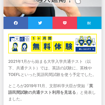
2021年
1
月から始まる大学入学共通テスト（以
下、共通テスト）では、英語の試験に、英検や
TOEFL
といった英語民間試験を使う予定でした。
ところが
2019
年
11
月、文部科学大臣が突如「
英
語民間試験の共通テスト利用を見送る
」と発表し
ました。