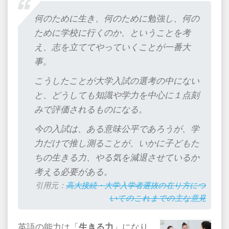
何のために生き、何のために勉強し、何の
ために学校に行くのか、ということを考
え、志を立ててやっていくことが一番大
事。
こうしたことが大学入試の選考の中にない
と、どうしても知識や学力を中心に１点刻
みで評価されるものになる。
今の入試は、ある意味公平であろうが、学
力だけで推し測ることが、いかに子どもた
ちの生きる力、やる気を減退させているか
考える必要がある。
引用元：
高大接続・大学入学者選抜の在り方につ
いてのこれまでの主な意見
英語の能力は「
生きる力
」になり