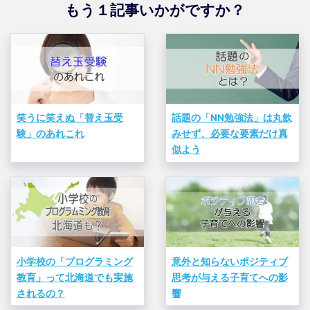
もう１記事いかがですか？
笑うに笑えぬ「替え玉受
話題の「NN勉強法」は丸飲
験」のあれこれ
みせず、必要な要素だけ真
似よう
小学校の「プログラミング
意外と知らないポジティブ
教育」って北海道でも実施
思考が与える子育てへの影
されるの？
響