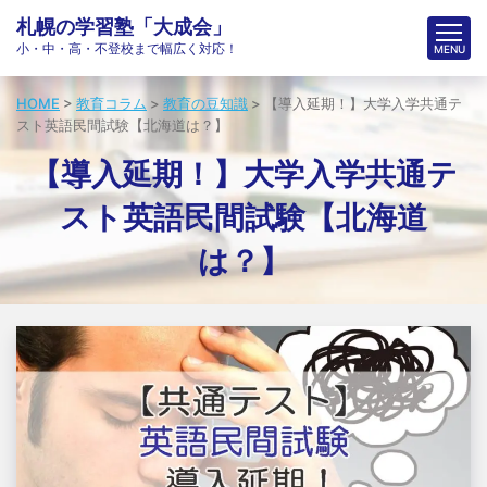
札幌の学習塾「大成会」
小・中・高・不登校まで幅広く対応！
HOME
>
教育コラム
>
教育の豆知識
>
【導入延期！】大学入学共通テ
スト英語民間試験【北海道は？】
【導入延期！】大学入学共通テ
スト英語民間試験【北海道
は？】