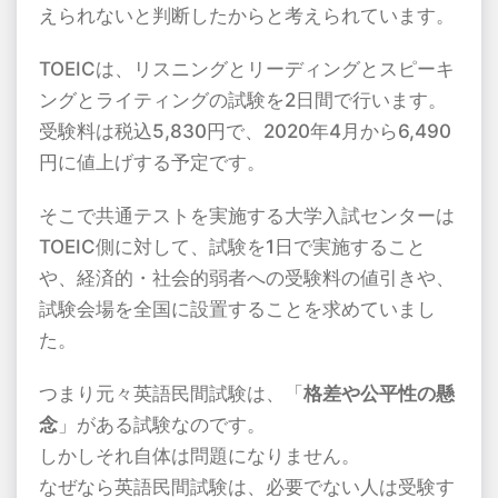
えられないと判断したからと考えられています。
TOEICは、リスニングとリーディングとスピーキ
ングとライティングの試験を
2
日間で行います。
受験料は税込
5,830
円で、
2020
年
4
月から
6,490
円に値上げする予定です。
そこで共通テストを実施する大学入試センターは
TOEIC
側に対して、試験を
1
日で実施すること
や、経済的・社会的弱者への受験料の値引きや、
試験会場を全国に設置することを求めていまし
た。
つまり元々英語民間試験は、「
格差や公平性の懸
念
」がある試験なのです。
しかしそれ自体は問題になりません。
なぜなら英語民間試験は、必要でない人は受験す