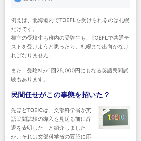
例えば、北海道内で
TOEFL
を受けられるのは札幌
だけです。
根室の受験生も稚内の受験生も、
TOEFL
で共通テ
ストを受けようと思ったら、札幌まで出向かなけ
ればなりません。
また、受験料が
1
回
25,000
円にもなる英語民間試
験もあります。
民間任せがこの事態を招いた？
先ほど
TOEIC
は、文部科学省が英
語民間試験の導入を見送る前に辞
退を表明した、と紹介しました
が、それは文部科学省の要望に応