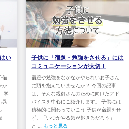
はい
子供に「宿題・勉強をさせる」には
コミュニケーションが大切！
予備
宿題や勉強をなかなかやらないお子さん
かか
に頭を抱えていませんか？ 今回の記事
、学
は、そんな親御さんのために向けたアド
も異
バイスを中心にご紹介します。 子供には
ら」
積極的に関わっていこう 子供が宿題をせ
段」
ず、「いつかやる気が起きるだろう」
と …
もっと見る