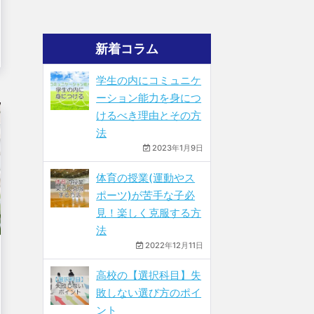
新着コラム
学生の内にコミュニケ
ーション能力を身につ
けるべき理由とその方
法
2023年1月9日
体育の授業(運動やス
ポーツ)が苦手な子必
見！楽しく克服する方
法
2022年12月11日
高校の【選択科目】失
敗しない選び方のポイ
ント