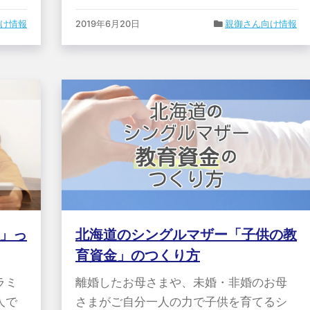
け情報
2019年6月20日
親御さん向け情報
」っ
北海道のシングルマザー「子供の教
育資金」のつくり方
ラミ
離婚したお母さまや、未婚・非婚のお母
人で
さまがご自分一人の力で子供を育てるシ