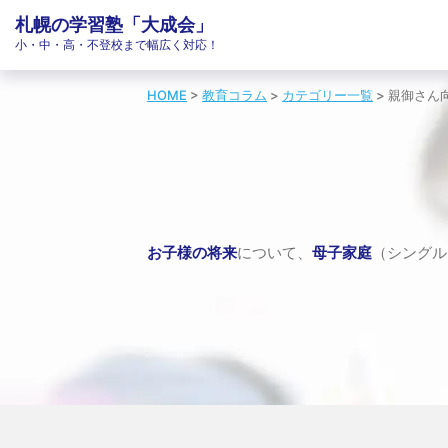
札幌の学習塾「大成会」
小・中・高・不登校まで幅広く対応！
HOME
>
教育コラム
>
カテゴリー一覧
>
親御さん
お子様の将来
について、
母子家庭
（シングル