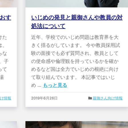
おす
いじめの発見と親御さんや教員の対
処法について
けた
近年、学校でのいじめ問題は教育界を大
は、
きく揺るがしています。 今や教員採用試
らな
験の面接でも必ず質問され、教員として
、子
の使命感や倫理観を持っているかを確か
って
めるなど国は全力でいじめの根絶に向け
場
て取り組んでいます。 本記事ではいじ
め …
もっと見る
け情報
2019年6月26日
親御さん向け情報