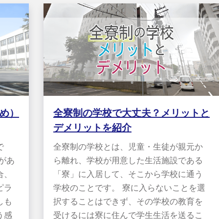
め）
全寮制の学校で大丈夫？メリットと
デメリットを紹介
で
全寮制の学校とは、児童・生徒が親元か
があ
ら離れ、学校が用意した生活施設である
合、
「寮」に入居して、そこから学校に通う
ピラ
学校のことです。 寮に入らないことを選
しも
択することはできず、その学校の教育を
う感
受けるには寮に住んで学生生活を送るこ