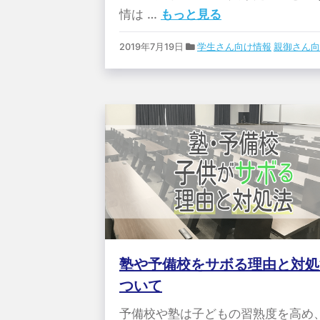
情は …
もっと見る
2019年7月19日
学生さん向け情報
親御さん向
塾や予備校をサボる理由と対処
ついて
予備校や塾は子どもの習熟度を高め