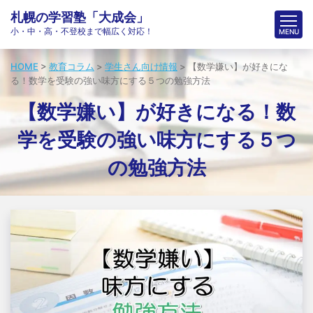
札幌の学習塾「大成会」
小・中・高・不登校まで幅広く対応！
HOME
>
教育コラム
>
学生さん向け情報
>
【数学嫌い】が好きにな
る！数学を受験の強い味方にする５つの勉強方法
【数学嫌い】が好きになる！数
学を受験の強い味方にする５つ
の勉強方法