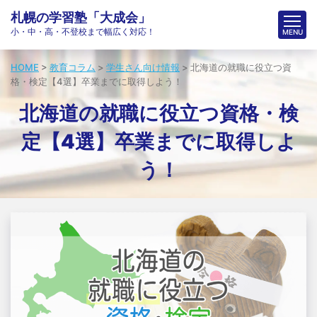
札幌の学習塾「大成会」
小・中・高・不登校まで幅広く対応！
HOME
>
教育コラム
>
学生さん向け情報
>
北海道の就職に役立つ資
格・検定【4選】卒業までに取得しよう！
北海道の就職に役立つ資格・検
定【4選】卒業までに取得しよ
う！