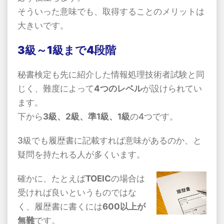
そういった意味でも、取得することのメリットは
大きいです。
3級～1級まで4段階
秘書検定も先に紹介した情報処理技術者試験と同
じく、難度によって
4つのレベル
が設けられてい
ます。
下から
3級、2級、準1級、1級
の4つです。
3級でも履歴書に記載すれば意味があるのか、と
疑問を持たれる人が多くいます。
確かに、たとえば
TOEIC
の場合は
受ければ良いというものではな
く、履歴書に書くには
600以上が
無難
です。