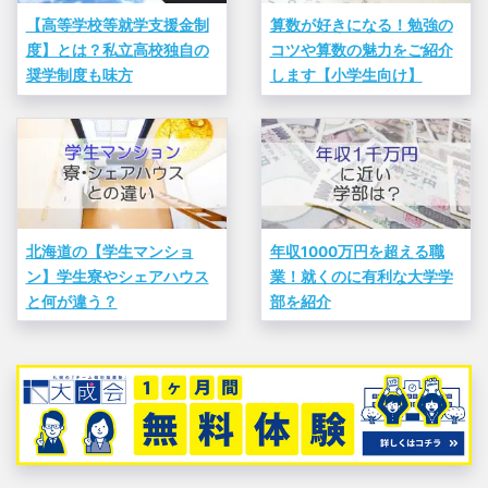
【高等学校等就学支援金制
算数が好きになる！勉強の
度】とは？私立高校独自の
コツや算数の魅力をご紹介
奨学制度も味方
します【小学生向け】
北海道の【学生マンショ
年収1000万円を超える職
ン】学生寮やシェアハウス
業！就くのに有利な大学学
と何が違う？
部を紹介