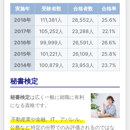
実施年
受験者数
合格者数
合格率
2018年
111,381人
28,552人
25.6%
2017年
105,252人
23,288人
22.1%
2016年
99,999人
26,591人
26.6%
2015年
101,221人
26,109人
25.8%
2014年
100,879人
23,953人
23.7%
秘書検定
秘書検定
は広く一般に就職に有利
になる資格です。
不動産業や金融、IT、アパレル、
公務など
特定の分野でのみ評価されるのではな