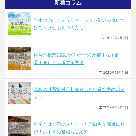
新着コラム
学生の内にコミュニケーション能力を身につ
けるべき理由とその方法
2023年1月9日
体育の授業(運動やスポーツ)が苦手な子必
見！楽しく克服する方法
2022年12月11日
高校の【選択科目】失敗しない選び方のポイ
ント
2022年11月21日
哲学とは？学ぶメリットと面白さを簡単に解
説！おすすめ書籍もご紹介