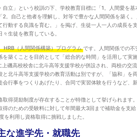
・自立」という校訓の下、学校教育目標に「1。人間愛を基
「2。自己と他者を理解し、対等で豊かな人間関係を築く。
て行動する良識を育む。」を掲げ、生徒一人一人の成長を
日々生徒を教育している。
、HRB（人間関係構築）プログラム
です。人間関係での不
係を築くことを目的として「総合的な時間」を活用して実
月に上磯高校校舎に北斗高等支援学校が併設され、両校の交
校と北斗高等支援学校の教育活動は別ですが、「協和」を
徒会行事をつくりあげたり、合同で実習体験を行うなど、
格取得奨励制度が存在することが特徴として挙げられます
取得のための受験料に対して年間最大3回まで補助金を支給
制度を利用し資格取得に挑戦しました。
主な進学先・就職先