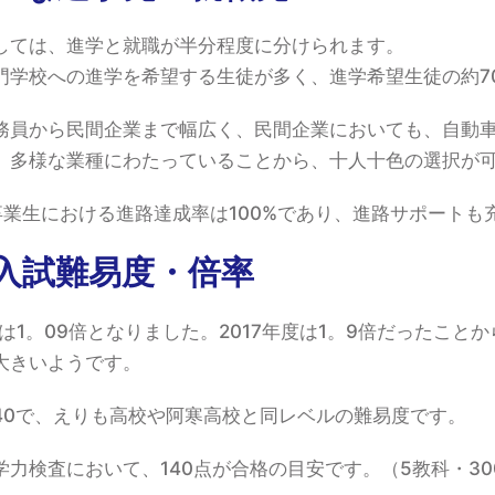
しては、進学と就職が半分程度に分けられます。
門学校への進学を希望する生徒が多く、進学希望生徒の約7
務員から民間企業まで幅広く、民間企業においても、自動
、多様な業種にわたっていることから、十人十色の選択が
卒業生における進路達成率は100%であり、進路サポートも
入試難易度・倍率
率は1。09倍となりました。2017年度は1。9倍だったこと
大きいようです。
40で、えりも高校や阿寒高校と同レベルの難易度です。
力検査において、140点が合格の目安です。（5教科・30