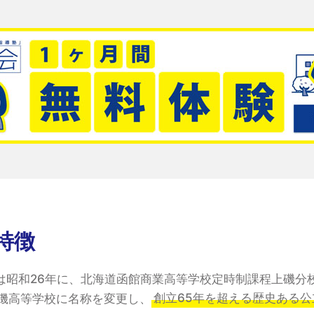
特徴
は昭和26年に、北海道函館商業高等学校定時制課程上磯分
上磯高等学校に名称を変更し、
創立65年を超える歴史ある