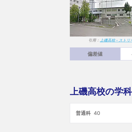
引用：
上磯高校 - スト
偏差値
上磯高校の学科
普通科
40