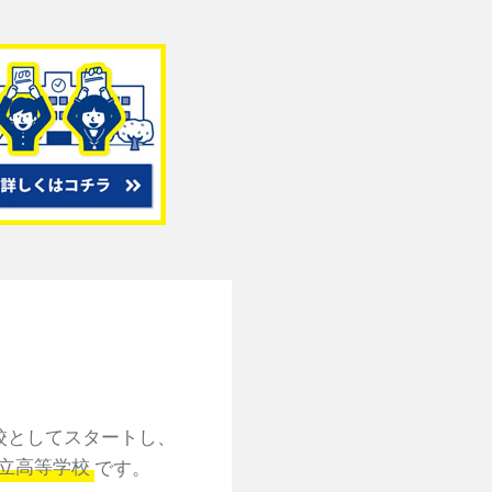
校としてスタートし、
公立高等学校
です。