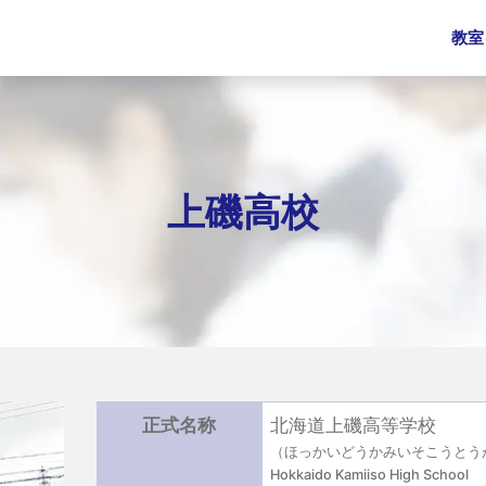
教室
上磯高校
正式名称
北海道上磯高等学校
（ほっかいどうかみいそこうとう
Hokkaido Kamiiso High School