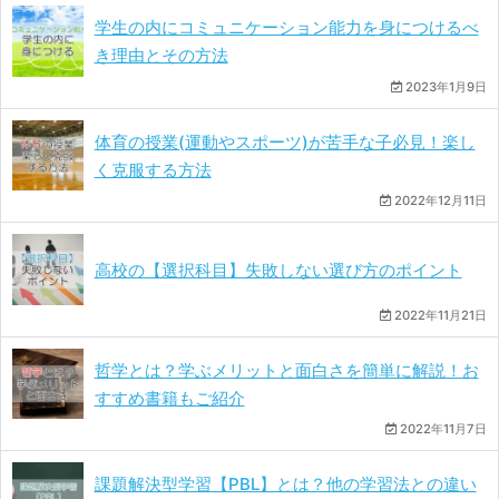
学生の内にコミュニケーション能力を身につけるべ
き理由とその方法
2023年1月9日
体育の授業(運動やスポーツ)が苦手な子必見！楽し
く克服する方法
2022年12月11日
高校の【選択科目】失敗しない選び方のポイント
2022年11月21日
哲学とは？学ぶメリットと面白さを簡単に解説！お
すすめ書籍もご紹介
2022年11月7日
課題解決型学習【PBL】とは？他の学習法との違い