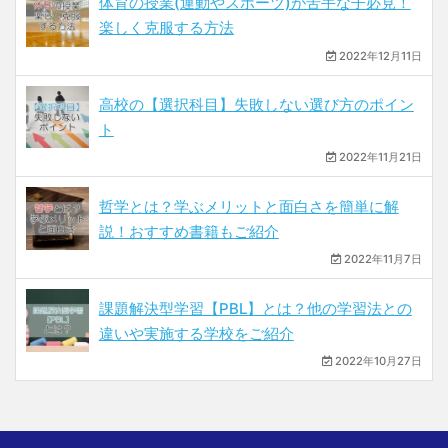
体育の授業(運動やスポーツ)が苦手な子必見！
楽しく克服する方法
2022年12月11日
高校の【選択科目】失敗しない選び方のポイン
ト
2022年11月21日
哲学とは？学ぶメリットと面白さを簡単に解
説！おすすめ書籍もご紹介
2022年11月7日
課題解決型学習【PBL】とは？他の学習法との
違いや実施する学校をご紹介
2022年10月27日