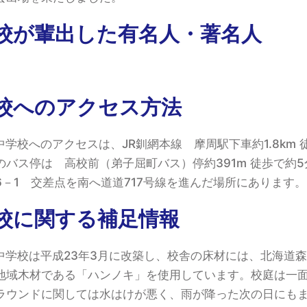
校が輩出した有名人・著名人
校へのアクセス方法
学校へのアクセスは、JR釧網本線 摩周駅下車約1.8km 
バス停は 高校前（弟子屈町バス）停約391m 徒歩で約5
－1 交差点を南へ道道717号線を進んだ場所にあります。
校に関する補足情報
中学校は平成23年3月に改築し、校舎の床材には、北海道
地域木材である「ハンノキ」を使用しています。校庭は一
ラウンドに関しては水はけが悪く、雨が降った次の日にも