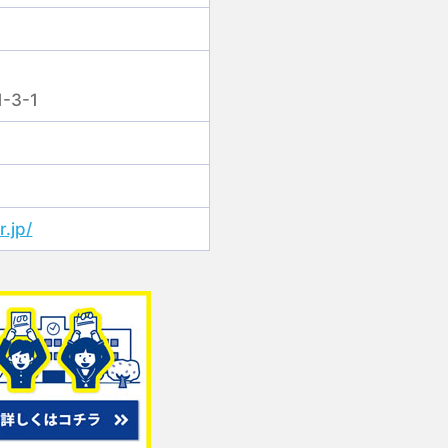
3-1
r.jp/