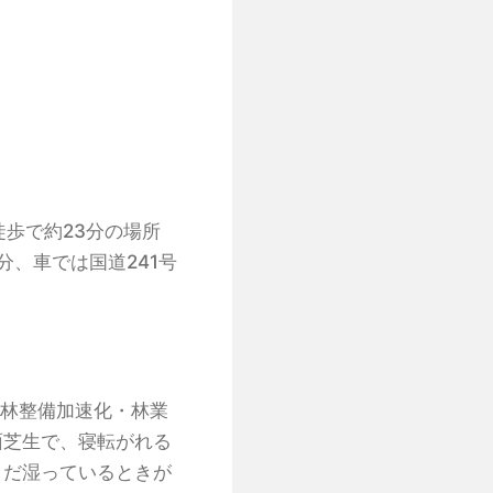
徒歩で約23分の場所
分、車では国道241号
森林整備加速化・林業
面芝生で、寝転がれる
まだ湿っているときが