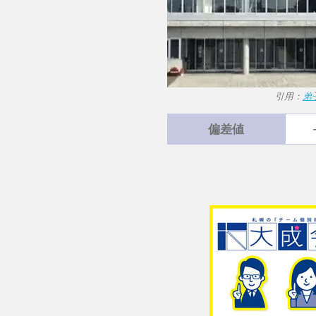
引用：
弟
偏差値