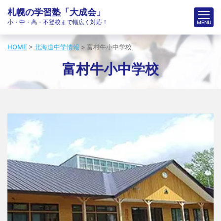
札幌の学習塾「大成会」
小・中・高・不登校まで幅広く対応！
HOME
>
北海道中学情報
>
富村牛小中学校
富村牛小中学校