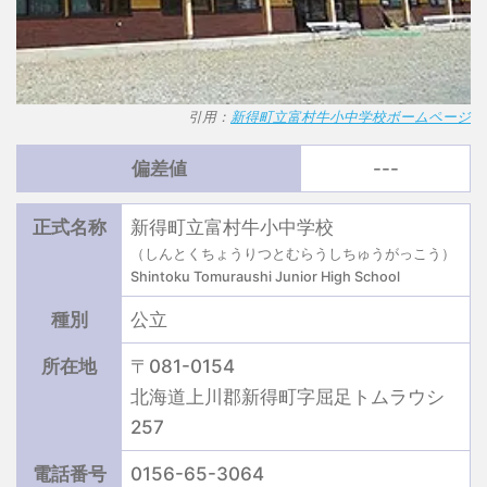
引用：
新得町立富村牛小中学校ボームページ
偏差値
---
正式名称
新得町立富村牛小中学校
（しんとくちょうりつとむらうしちゅうがっこう）
Shintoku Tomuraushi Junior High School
種別
公立
所在地
〒081-0154
北海道上川郡新得町字屈足トムラウシ
257
電話番号
0156-65-3064