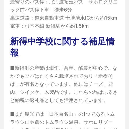
最寄りのバス停：北海道拓殖バス サホロクリニ
ック前バス停下車 徒歩6分
高速道路：道東自動車道 十勝清水ICから約15km
電車：根室本線 新得駅から約1.5km
新得中学校に関する補足情
報
■新得町の産業は畑作、畜産、酪農が中心で、な
かでもソバはたくさん栽培されており「新得そ
ば」が有名となっています。他にはチーズ、鹿
肉、シイタケ、木製品です。これらの品はふるさ
と納税の返礼品としても活用されています。
■また観光では「日本百名山」の1つであるトム
ラウシ山や麓のトムラウシ温泉、サホロリゾー