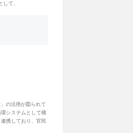
として、
度」の活用が図られて
循環システムとして構
も連携しており、官民