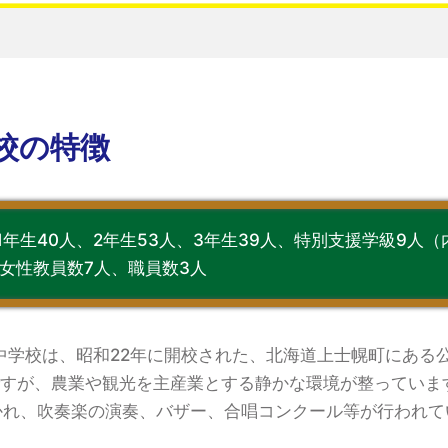
校の特徴
1年生40人、2年生53人、3年生39人、特別支援学級9人
、女性教員数7人、職員数3人
中学校は、昭和22年に開校された、北海道上士幌町にある
ですが、農業や観光を主産業とする静かな環境が整っていま
かれ、吹奏楽の演奏、バザー、合唱コンクール等が行われて