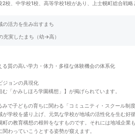
校2校、中学校1校、高等学校1校があり、上士幌町総合戦略
地域の活力を生み出すまち
育の充実したまち（幼→高）
える質の高い学力・体力・多様な体験機会の体系化
ビジョンの具現化
組む「かみしほろ学園構想」】が掲げられています。
るみで子どもの育ちに関わる「コミュニティ・スクール制
域が学校を盛り上げ、元気な学校が地域の活性化を生む好
幌町の教育構想の根幹をなすものです。それには地域企業
に関わっていこうとする姿勢が窺えます。