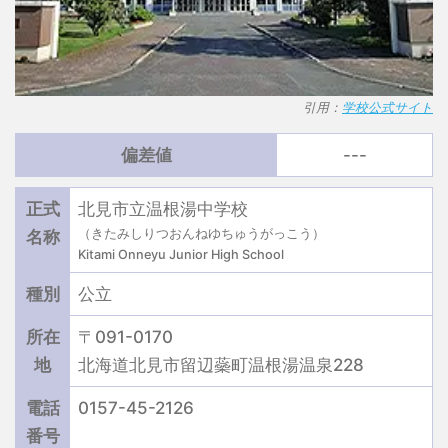
引用：
学校公式サイト
偏差値
---
正式
北見市立温根湯中学校
（きたみしりつおんねゆちゅうがっこう）
名称
Kitami Onneyu Junior High School
種別
公立
所在
〒091-0170
地
北海道北見市留辺蘂町温根湯温泉228
電話
0157-45-2126
番号