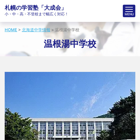
札幌の学習塾「大成会」
小・中・高・不登校まで幅広く対応！
HOME
>
北海道中学情報
>
温根湯中学校
温根湯中学校