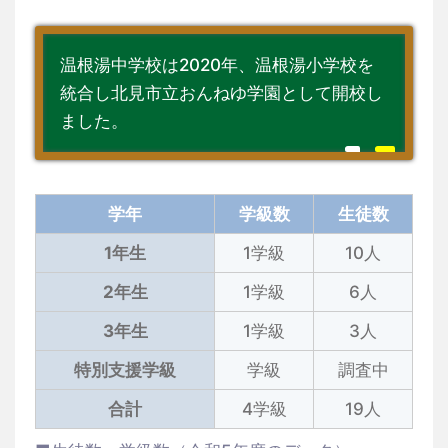
温根湯中学校は2020年、温根湯小学校を
統合し北見市立おんねゆ学園として開校し
ました。
学年
学級数
生徒数
1年生
1学級
10人
2年生
1学級
6人
3年生
1学級
3人
特別支援学級
学級
調査中
合計
4学級
19人