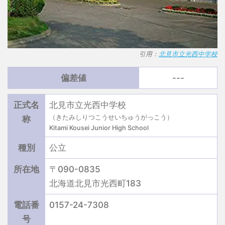
引用：
北見市立光西中学校
偏差値
---
正式名
北見市立光西中学校
（きたみしりつこうせいちゅうがっこう）
称
Kitami Kousei Junior High School
種別
公立
所在地
〒090-0835
北海道北見市光西町183
電話番
0157-24-7308
号