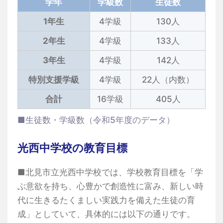
学年
学級数
生徒数
1年生
4学級
130人
2年生
4学級
133人
3年生
4学級
142人
特別支援学級
4学級
22人（内数）
合計
16学級
405人
■生徒数・学級数（令和5年度のデータ）
光西中学校の教育目標
■北見市立光西中学校では、学校教育目標を「学
ぶ意欲を持ち、心豊かで創造性に富み、新しい時
代に生きるたくましい実践力を備えた生徒の育
成」としていて、具体的には以下の通りです。