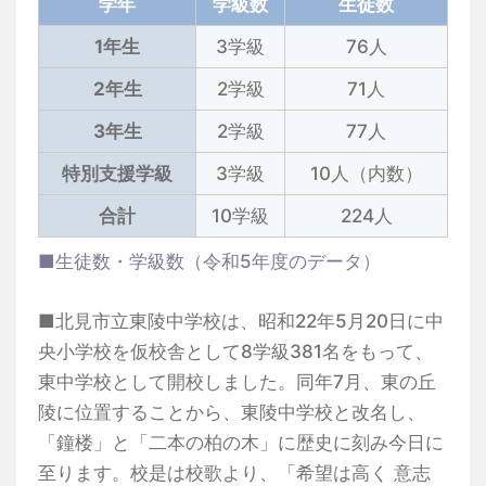
学年
学級数
生徒数
1年生
3学級
76人
2年生
2学級
71人
3年生
2学級
77人
特別支援学級
3学級
10人（内数）
合計
10学級
224人
■生徒数・学級数（令和5年度のデータ）
■北見市立東陵中学校は、昭和22年5月20日に中
央小学校を仮校舎として8学級381名をもって、
東中学校として開校しました。同年7月、東の丘
陵に位置することから、東陵中学校と改名し、
「鐘楼」と「二本の柏の木」に歴史に刻み今日に
至ります。校是は校歌より、「希望は高く 意志