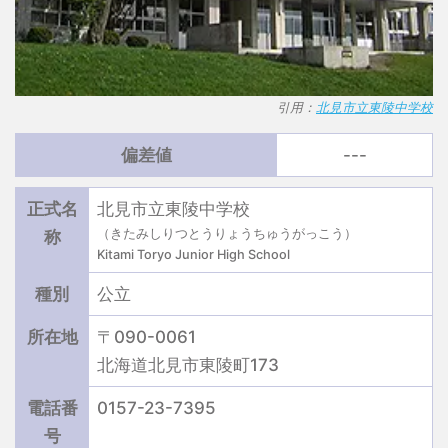
引用：
北見市立東陵中学校
偏差値
---
正式名
北見市立東陵中学校
（きたみしりつとうりょうちゅうがっこう）
称
Kitami Toryo Junior High School
種別
公立
所在地
〒090-0061
北海道北見市東陵町173
電話番
0157-23-7395
号