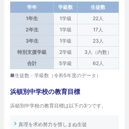
学年
学級数
生徒数
1年生
1学級
22人
2年生
1学級
17人
3年生
1学級
23人
特別支援学級
2学級
3人（内数）
合計
5学級
62人
■生徒数・学級数（令和5年度のデータ）
浜頓別中学校の教育目標
浜頓別中学校の教育目標は以下の3つです。
真理を求め努力を惜しまぬ生徒