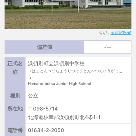
引用：
浜頓別町HP
偏差値
---
正式名
浜頓別町立浜頓別中学校
（はまとんべつちょうりつはまとんべつちゅうがっこ
称
う）
Hamatonbetsu Junior High School
種別
公立
所在地
〒098-5714
北海道枝幸郡浜頓別町北4条1-1
電話番
01634-2-2050