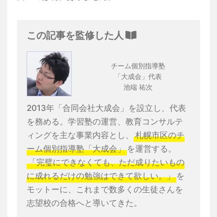
この記事を監修した人
チーム個別指導塾
「大成会」代表
池端 祐次
2013年「合同会社大成会」を設立し、代表
を務める。学習塾の運営、教育コンサルテ
ィングを主な事業内容とし、
札幌市区のチ
ーム個別指導塾「大成会」
を運営する。
「完璧にできなくても、ただ成りたいもの
に成れるだけの勉強はできて欲しい。」
を
モットーに、これまで数多くの生徒さんを
志望校の合格へと導いてきた。