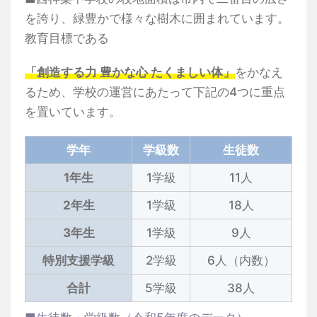
を誇り、緑豊かで様々な樹木に囲まれています。
教育目標である
「創造する力 豊かな心 たくましい体」
をかなえ
るため、学校の運営にあたって下記の4つに重点
を置いています。
学年
学級数
生徒数
1年生
1学級
11人
2年生
1学級
18人
3年生
1学級
9人
特別支援学級
2学級
6人（内数）
合計
5学級
38人