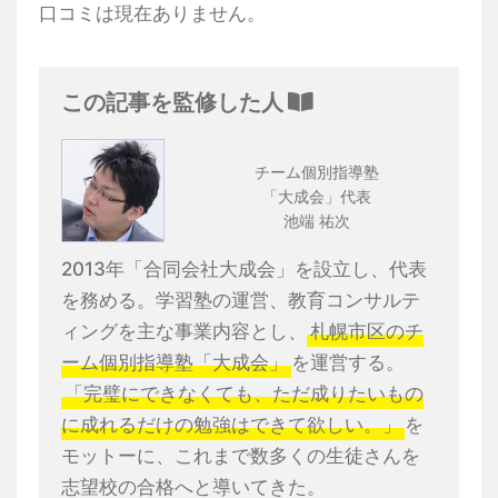
口コミは現在ありません。
この記事を監修した人
チーム個別指導塾
「大成会」代表
池端 祐次
2013年「合同会社大成会」を設立し、代表
を務める。学習塾の運営、教育コンサルテ
ィングを主な事業内容とし、
札幌市区のチ
ーム個別指導塾「大成会」
を運営する。
「完璧にできなくても、ただ成りたいもの
に成れるだけの勉強はできて欲しい。」
を
モットーに、これまで数多くの生徒さんを
志望校の合格へと導いてきた。