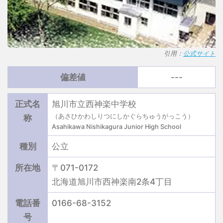
引用：
公式サイト
偏差値
---
正式名
旭川市立西神楽中学校
（あさひかわしりつにしかぐらちゅうがっこう）
称
Asahikawa Nishikagura Junior High School
種別
公立
所在地
〒071-0172
北海道旭川市西神楽南2条4丁目
電話番
0166-68-3152
号