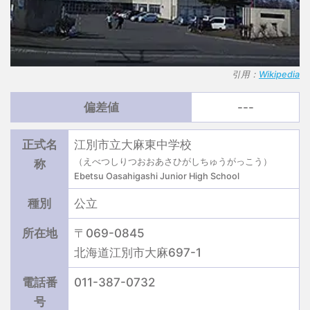
引用：
Wikipedia
偏差値
---
正式名
江別市立大麻東中学校
（えべつしりつおおあさひがしちゅうがっこう）
称
Ebetsu Oasahigashi Junior High School
種別
公立
所在地
〒069-0845
北海道江別市大麻697-1
電話番
011-387-0732
号