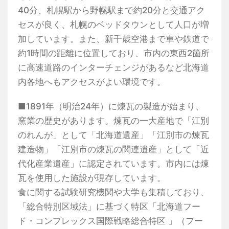
40分、札幌駅から野幌駅まで約20分と交通アク
セスが良く、札幌のベッドタウンとして人口が増
加しています。また、新千歳空港まで車や鉄道で
約1時間の距離に位置しており、市内の東西2箇所
に高速道路のインターチェンジがあるなど北海道
内各地へもアクセスがよい環境です。
■1891年（明治24年）に煉瓦の製造が始まり、
窯業の歴史があります。煉瓦の一大産地で「江別
のれんが」として「北海道遺産」「江別市の煉瓦
建造物」「江別市の煉瓦の関連遺産」として「近
代化産業遺産」に認定されています。市内には煉
瓦を使用した施設が現存しています。
食に関する試験研究機関や大学も集積しており、
「総合特別区域法」に基づく特区「北海道フー
ド・コンプレックス国際戦略総合特区 」（フー