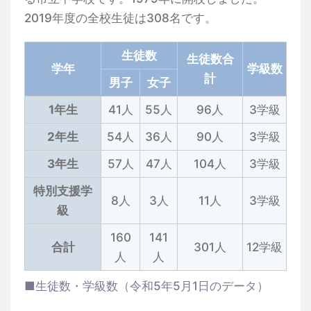
2019年度の全校生徒は308名です。
生徒数
生徒数合
学年
学級数
計
男子
女子
1年生
41人
55人
96人
3学級
2年生
54人
36人
90人
3学級
3年生
57人
47人
104人
3学級
特別支援学
8人
3人
11人
3学級
級
160
141
合計
301人
12学級
人
人
■生徒数・学級数（令和5年5月1日のデータ）