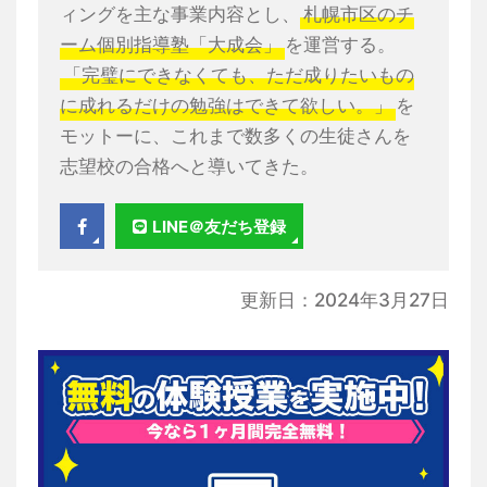
ィングを主な事業内容とし、
札幌市区のチ
ーム個別指導塾「大成会」
を運営する。
「完璧にできなくても、ただ成りたいもの
に成れるだけの勉強はできて欲しい。」
を
モットーに、これまで数多くの生徒さんを
志望校の合格へと導いてきた。
LINE＠友だち登録
更新日：2024年3月27日