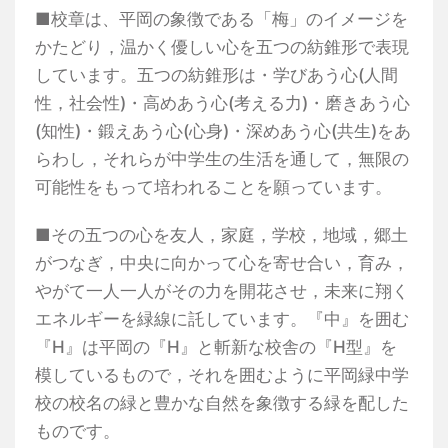
■校章は、平岡の象徴である「梅」のイメージを
かたどり，温かく優しい心を五つの紡錐形で表現
しています。五つの紡錐形は・学びあう心(人間
性，社会性)・高めあう心(考える力)・磨きあう心
(知性)・鍛えあう心(心身)・深めあう心(共生)をあ
らわし，それらが中学生の生活を通して，無限の
可能性をもって培われることを願っています。
■その五つの心を友人，家庭，学校，地域，郷土
がつなぎ，中央に向かって心を寄せ合い，育み，
やがて一人一人がその力を開花させ，未来に翔く
エネルギーを緑線に託しています。『中』を囲む
『H』は平岡の『H』と斬新な校舎の『H型』を
模しているもので，それを囲むように平岡緑中学
校の校名の緑と豊かな自然を象徴する緑を配した
ものです。