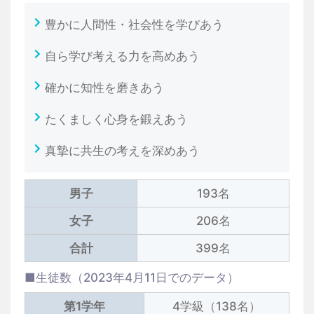
豊かに人間性・社会性を学びあう
自ら学び考える力を高めあう
確かに知性を磨きあう
たくましく心身を鍛えあう
真摯に共生の考えを深めあう
男子
193名
女子
206名
合計
399名
■生徒数（2023年4月11日でのデータ）
第1学年
4学級（138名）