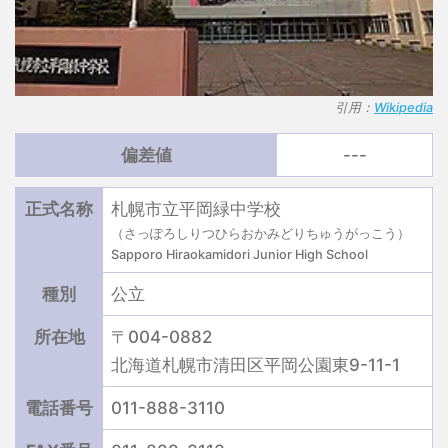
引用：
Wikipedia
偏差値
---
正式名称
札幌市立平岡緑中学校
（さっぽろしりつひらおかみどりちゅうがっこう）
Sapporo Hiraokamidori Junior High School
種別
公立
所在地
〒004-0882
北海道札幌市清田区平岡公園東9-11-1
電話番号
011-888-3110