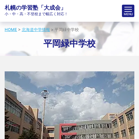
札幌の学習塾「大成会」
小・中・高・不登校まで幅広く対応！
HOME
>
北海道中学情報
>
平岡緑中学校
平岡緑中学校