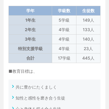
学年
学級数
生徒数
1年生
5学級
149人
2年生
4学級
133人
3年生
4学級
140人
特別支援学級
4学級
23人
合計
17学級
445人
■教育目標は、
共に豊かにたくましく
知性と感性を磨き合う生徒