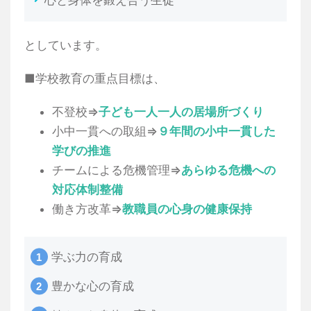
心と身体を鍛え合う生徒
としています。
■学校教育の重点目標は、
不登校⇒
子ども一人一人の居場所づくり
小中一貫への取組⇒
９年間の小中一貫した
学びの推進
チームによる危機管理⇒
あらゆる危機への
対応体制整備
働き方改革⇒
教職員の心身の健康保持
学ぶ力の育成
豊かな心の育成