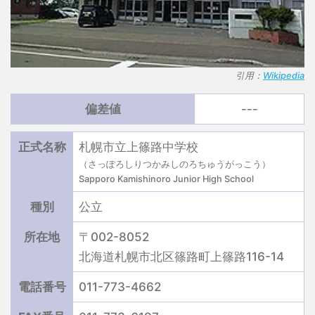
引用：
Wikipedia
偏差値
---
正式名称
札幌市立上篠路中学校
（さっぽろしりつかみしのろちゅうがっこう）
Sapporo Kamishinoro Junior High School
種別
公立
所在地
〒002-8052
北海道札幌市北区篠路町上篠路116-14
電話番号
011-773-4662