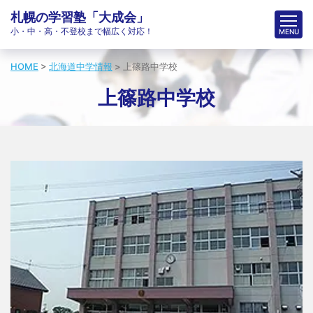
札幌の学習塾「大成会」
小・中・高・不登校まで幅広く対応！
HOME
>
北海道中学情報
>
上篠路中学校
上篠路中学校