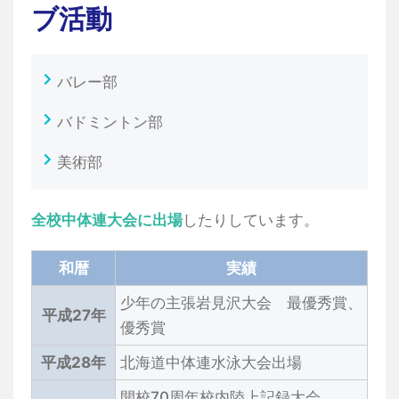
ブ活動
バレー部
バドミントン部
美術部
全校中体連大会に出場
したりしています。
和暦
実績
少年の主張岩見沢大会 最優秀賞、
平成27年
優秀賞
平成28年
北海道中体連水泳大会出場
開校70周年校内陸上記録大会