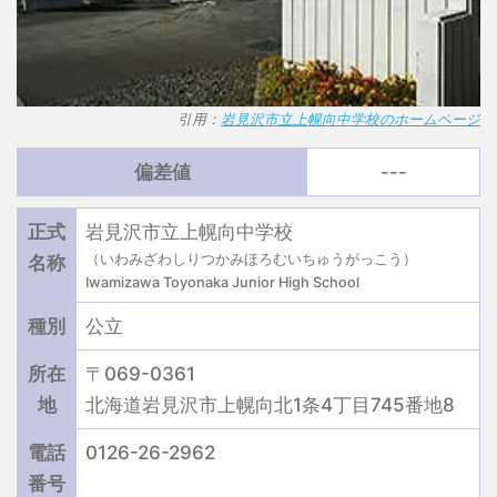
引用：
岩見沢市立上幌向中学校のホームページ
偏差値
---
正式
岩見沢市立上幌向中学校
（いわみざわしりつかみほろむいちゅうがっこう）
名称
Iwamizawa Toyonaka Junior High School
種別
公立
所在
〒069-0361
地
北海道岩見沢市上幌向北1条4丁目745番地8
電話
0126-26-2962
番号