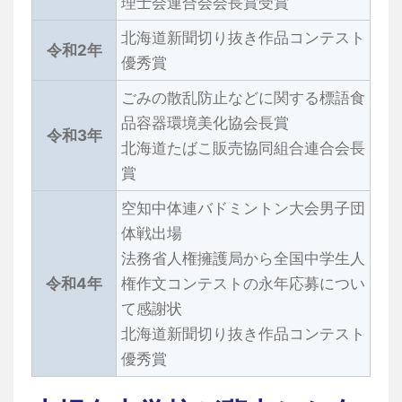
理士会連合会会長賞受賞
北海道新聞切り抜き作品コンテスト
令和2年
優秀賞
ごみの散乱防止などに関する標語食
品容器環境美化協会長賞
令和3年
北海道たばこ販売協同組合連合会長
賞
空知中体連バドミントン大会男子団
体戦出場
法務省人権擁護局から全国中学生人
令和4年
権作文コンテストの永年応募につい
て感謝状
北海道新聞切り抜き作品コンテスト
優秀賞