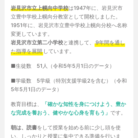
岩見沢市立上幌向中学校
は1947年に、岩見沢市
立豊中学校上幌向分教室として開校しました。
1951年に、岩見沢市立豊中学校上幌向分校へ名称
変更しています。
岩見沢市立第二小学校
と連携して、
9年間を通し
た指導を展開
しています。
■生徒数 51人（令和5年5月1日のデータ）
■学級数 5学級（特別支援学級2を含む）（令和
5年5月1日のデータ）
教育目標は、
「確かな知性を身につけよう、豊か
な完成を養おう、健やかな心身を育もう」
です。
朝は、読書
をして授業を始める前に少し頭を使
い、しっかりと授業に集中できる準備を行いま