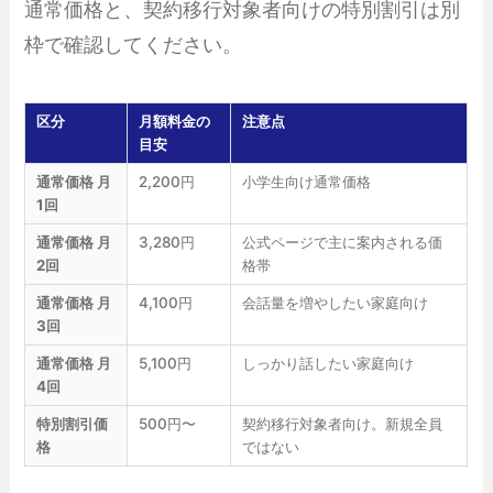
通常価格と、契約移行対象者向けの特別割引は別
枠で確認してください。
区分
月額料金の
注意点
目安
通常価格 月
2,200円
小学生向け通常価格
1回
通常価格 月
3,280円
公式ページで主に案内される価
2回
格帯
通常価格 月
4,100円
会話量を増やしたい家庭向け
3回
通常価格 月
5,100円
しっかり話したい家庭向け
4回
特別割引価
500円〜
契約移行対象者向け。新規全員
格
ではない