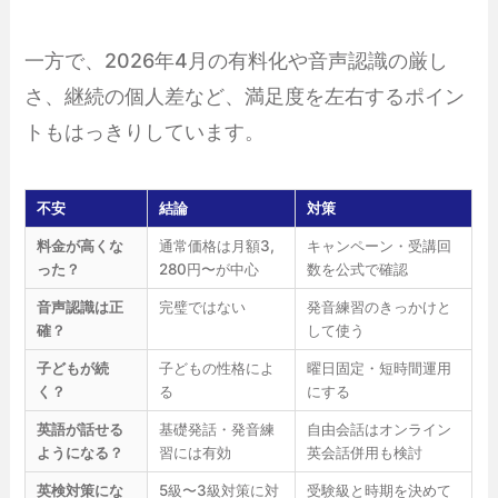
一方で、2026年4月の有料化や音声認識の厳し
さ、継続の個人差など、満足度を左右するポイン
トもはっきりしています。
不安
結論
対策
料金が高くな
通常価格は月額3,
キャンペーン・受講回
った？
280円〜が中心
数を公式で確認
音声認識は正
完璧ではない
発音練習のきっかけと
確？
して使う
子どもが続
子どもの性格によ
曜日固定・短時間運用
く？
る
にする
英語が話せる
基礎発話・発音練
自由会話はオンライン
ようになる？
習には有効
英会話併用も検討
英検対策にな
5級〜3級対策に対
受験級と時期を決めて