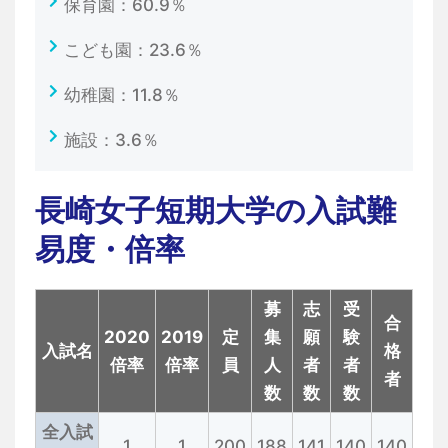
保育園：60.9％
こども園：23.6％
幼稚園：11.8％
施設：3.6％
長崎女子短期大学の入試難
易度・倍率
募
志
受
合
2020
2019
定
集
願
験
入試名
格
倍率
倍率
員
人
者
者
者
数
数
数
全入試
1
1
200
188
141
140
140