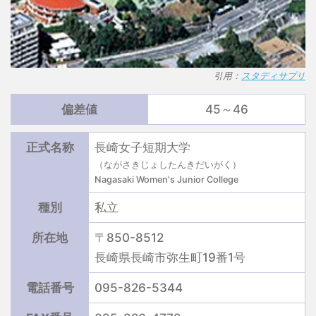
引用：
スタディサプリ
偏差値
45～46
正式名称
長崎女子短期大学
（ながさきじょしたんきだいがく）
Nagasaki Women's Junior College
種別
私立
所在地
〒850-8512
長崎県長崎市弥生町19番1号
電話番号
095-826-5344