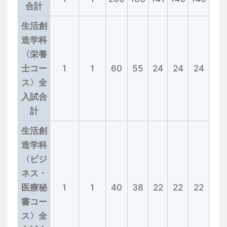
合計
生活創
造学科
〈栄養
士コー
1
1
60
55
24
24
24
ス〉全
入試合
計
生活創
造学科
〈ビジ
ネス・
医療秘
1
1
40
38
22
22
22
書コー
ス〉全