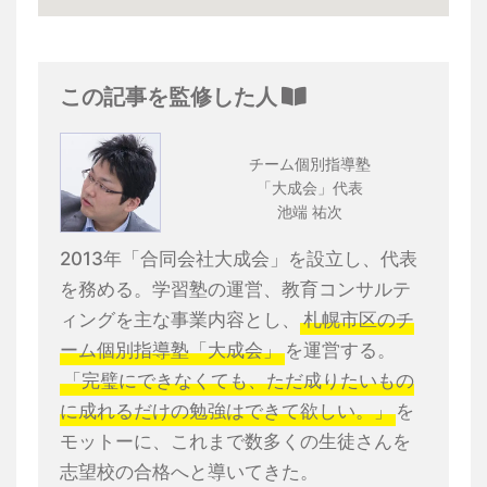
この記事を監修した人
チーム個別指導塾
「大成会」代表
池端 祐次
2013年「合同会社大成会」を設立し、代表
を務める。学習塾の運営、教育コンサルテ
ィングを主な事業内容とし、
札幌市区のチ
ーム個別指導塾「大成会」
を運営する。
「完璧にできなくても、ただ成りたいもの
に成れるだけの勉強はできて欲しい。」
を
モットーに、これまで数多くの生徒さんを
志望校の合格へと導いてきた。