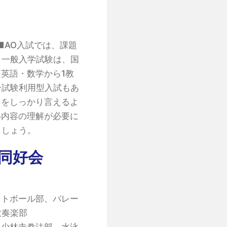
■AO入試では、課題
。一般入学試験は、国
英語・数学から1教
ー試験利用型入試もあ
、をしっかり言えるよ
い内容の理解が必要に
ましょう。
同好会
ットボール部、バレー
吹奏楽部
、少林寺拳法部、水泳