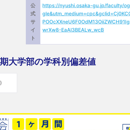
公
https://nyushi.osaka-gu.jp/faculty/
式
gle&utm_medium=cpc&gclid=Cj0K
サ
POOcXXneU6F0OdM13OiiZWCH91Ig
イ
wrXw8-EaAl3BEALw_wcB
ト
期大学部の学科別偏差値
)