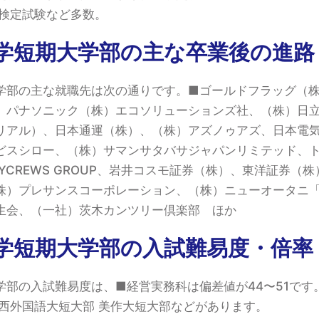
記検定試験など多数。
学短期大学部の主な卒業後の進路
学部の主な就職先は次の通りです。■ゴールドフラッグ（
、パナソニック（株）エコソリューションズ社、（株）日
リアル）、日本通運（株）、（株）アズノゥアズ、日本電
どスシロー、（株）サマンサタバサジャパンリミテッド、
YCREWS GROUP、岩井コスモ証券（株）、東洋証券（
株）プレサンスコーポレーション、（株）ニューオータニ
生会、（一社）茨木カンツリー倶楽部 ほか
学短期大学部の入試難易度・倍率
学部の入試難易度は、■経営実務科は偏差値が44〜51です
関西外国語大短大部 美作大短大部などがあります。