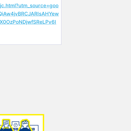
ogjc.html?utm_source=goo
CQiAw4jvBRCJARIsAHYew
X0OzPoNDjwfSReLPv6I