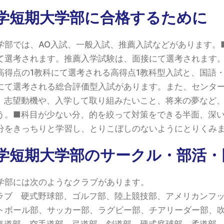
学短期大学部に合格するために
学部では、AO入試、一般入試、推薦入試などがあります。
て選考されます。推薦入学試験は、面接にて選考されます
高得点の1教科にて選考される高得点1教科型入試と、国語・
にて選考される総合評価型入試があります。また、センタ
、志望動機や、入学して取り組みたいこと、将来の夢など
う。■科目が少ない分、的を絞って対策をできる半面、深
分をきっちりと学習し、とりこぼしのないようにとりくみ
学短期大学部のサークル・部活・
学部には次のようなクラブがあります。
ラブ 硬式野球部、ゴルフ部、陸上競技部、アメリカンフ
トボール部、サッカー部、ラグビー部、チアリーダー部、
氣道部、空手道部、弓道部、剣道部、硬式庭球部、柔道部