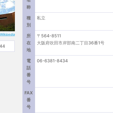
名
称
種
私立
別
Wikipedia
所
〒564-8511
在
大阪府吹田市岸部南二丁目36番1号
44
地
電
06-6381-8434
話
番
号
FAX
番
号