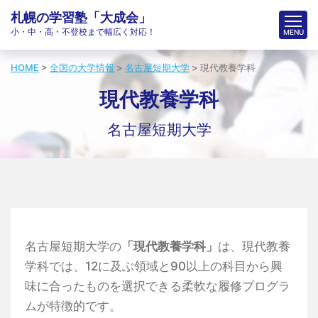
札幌の学習塾「大成会」
小・中・高・不登校まで幅広く対応！
HOME
>
全国の大学情報
>
名古屋短期大学
>
現代教養学科
現代教養学科
名古屋短期大学
名古屋短期大学の
「現代教養学科」
は、現代教養
学科では、12に及ぶ領域と90以上の科目から興
味に合ったものを選択できる柔軟な履修プログラ
ムが特徴的です。