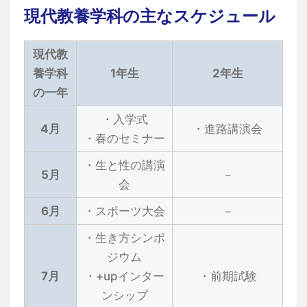
現代教養学科の主なスケジュール
現代教
養学科
1年生
2年生
の一年
・入学式
4月
・進路講演会
・春のセミナー
・生と性の講演
5月
－
会
6月
・スポーツ大会
－
・生き方シンポ
ジウム
7月
・+upインター
・前期試験
ンシップ