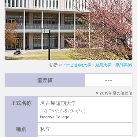
引用:
マイナビ進学(大学・短期大学・専門学校)
偏差値
---
※ 2019年度の偏差値
正式名称
名古屋短期大学
（なごやたんきだいがく）
Nagoya College
種別
私立