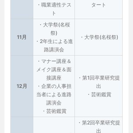
・職業適性テス
タート
ト
・大学祭(名桜
祭)
11月
・大学祭(名桜祭)
・2年生による進
路講演会
・マナー講座＆
メイク講座＆面
接講座
・第1回卒業研究提
12月
・企業の人事担
出
当者による進路
・芸術鑑賞
講演会
・芸術鑑賞
・第2回卒業研究提
出