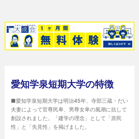
愛知学泉短期大学の特徴
■愛知学泉短期大学は明治45年、寺部三蔵・だい
夫妻によって官尊民卑、男尊女卑の風潮に抗して
創設されました。「建学の理念」として「庶民
性」と「先見性」を掲げました。