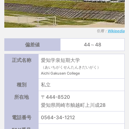
引用：
Wikipedia
偏差値
44～48
正式名称
愛知学泉短期大学
（あいちがくせんたんきだいがく）
Aichi Gakusen College
種別
私立
所在地
〒444-8520
愛知県岡崎市舳越町上川成28
電話番号
0564-34-1212