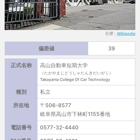
引用：
Wikipedia
偏差値
39
正式名称
高山自動車短期大学
（たかやまじどうしゃたんきだいがく）
Takayama College Of Car Technology
種別
私立
所在地
〒506-8577
岐阜県高山市下林町1155番地
電話番号
0577-32-4440