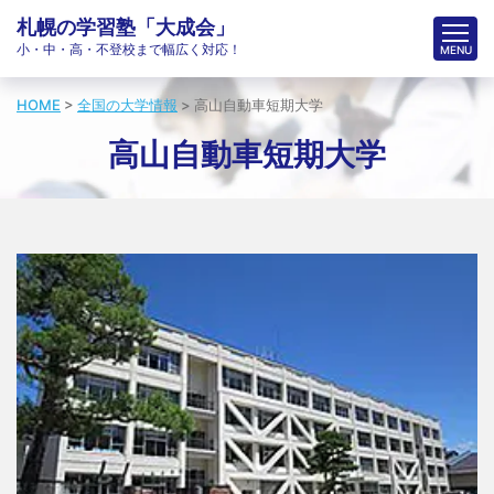
札幌の学習塾「大成会」
小・中・高・不登校まで幅広く対応！
HOME
>
全国の大学情報
>
高山自動車短期大学
高山自動車短期大学