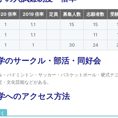
020 倍率
2019 倍率
定員
募集人数
志願者数
受
1
1.1
15
15
1
1.1
11
1
1
30
24
学のサークル・部活・同好会
ル・バドミントン・サッカー・バスケットボール・硬式テ
研究・文化芸能などがある。
学へのアクセス方法
行く