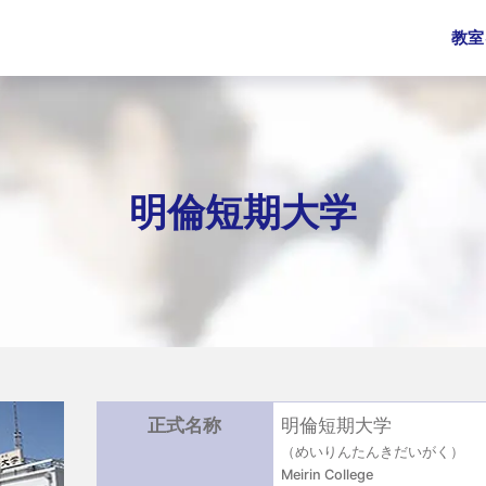
教室
明倫短期大学
正式名称
明倫短期大学
（めいりんたんきだいがく）
Meirin College