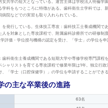
男女共学の短大となっている。運営主体は学校法人明倫学
る学科をもつところに特徴がある。歯科衛生士学科では、
潟病院などでの実習も取り入れられている。
』を発行している。生体技工専攻：歯科技工士養成機関で
た人を対象とした専攻課程で、附属歯科診療所での研修制
大学評価・学位授与機構の認定を受け、「学士」の学位を申
：歯科衛生士養成機関である短期大学や専修学校専門課程
ペシャリストを育てる専攻課程で修業年限は1年。独立行政
け、「学士（口腔保健学）」の学位を申請することができ
学の主な卒業後の進路
63名