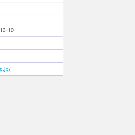
6-10
c.jp/