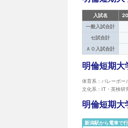
入試名
2
一般入試合計
セ試合計
ＡＯ入試合計
明倫短期大
体育系：バレーボー
文化系：IT・英検
明倫短期大
新潟駅から電車で