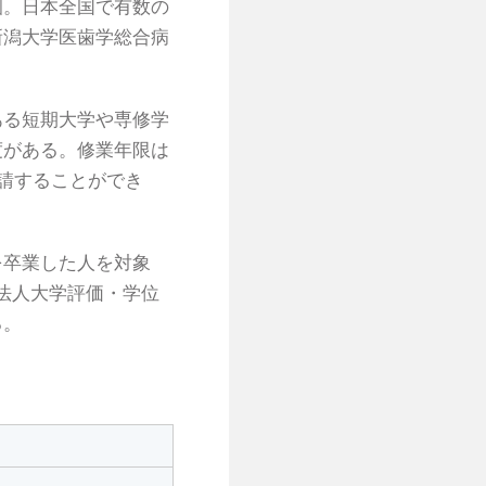
園。日本全国で有数の
新潟大学医歯学総合病
ある短期大学や専修学
度がある。修業年限は
請することができ
を卒業した人を対象
法人大学評価・学位
る。