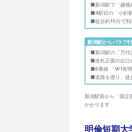
■新潟駅で「越後
■4駅目の「小針
■徒歩約15分で到
新潟駅からバスで
■新潟駅の「万代
■改札正面の出口
■6番線 「W1
■道路を渡り、徒
新潟駅前から「国立西
かかります
明倫短期大