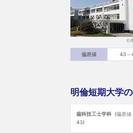
引
偏差値
43～
明倫短期大学の
歯科技工士学科
(偏差値
43)