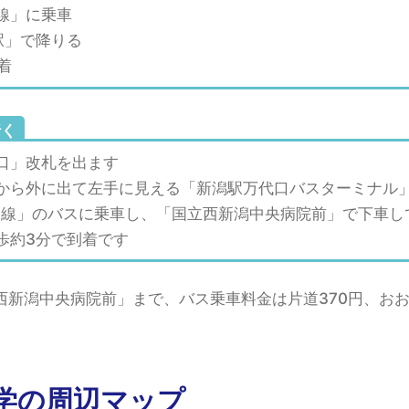
線」に乗車
駅」で降りる
着
行く
口」改札を出ます
から外に出て左手に見える「新潟駅万代口バスターミナル
有明線」のバスに乗車し、「国立西新潟中央病院前」で下車し
歩約3分で到着です
新潟中央病院前」まで、バス乗車料金は片道370円、おおよ
学の周辺マップ