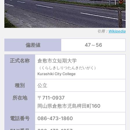
引用：
Wikipedia
偏差値
47～56
正式名称
倉敷市立短期大学
（くらしきしりつたんきだいがく）
Kurashiki City College
種別
公立
所在地
〒711-0937
岡山県倉敷市児島稗田町160
電話番号
086-473-1860