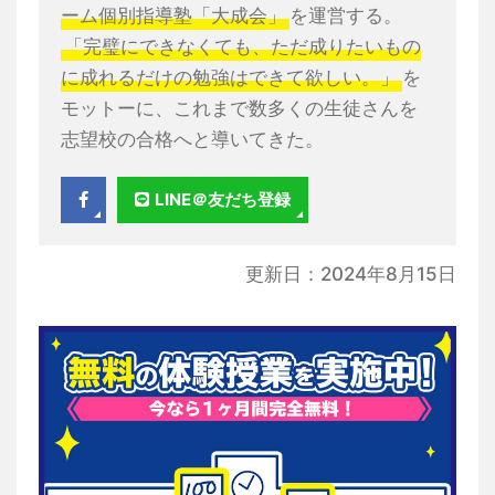
ーム個別指導塾「大成会」
を運営する。
「完璧にできなくても、ただ成りたいもの
に成れるだけの勉強はできて欲しい。」
を
モットーに、これまで数多くの生徒さんを
志望校の合格へと導いてきた。
LINE＠友だち登録
更新日：2024年8月15日