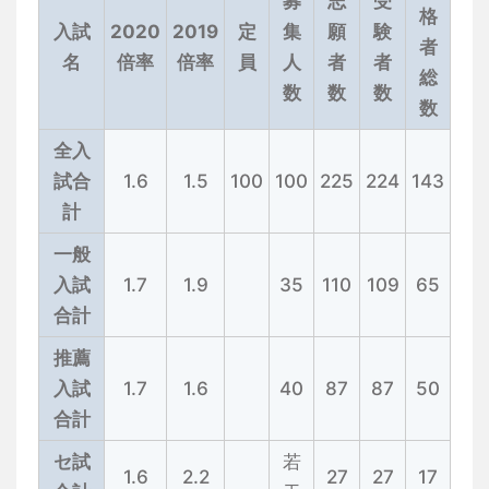
募
志
受
格
入試
2020
2019
定
集
願
験
者
名
倍率
倍率
員
人
者
者
総
数
数
数
数
全入
試合
1.6
1.5
100
100
225
224
143
計
一般
入試
1.7
1.9
35
110
109
65
合計
推薦
入試
1.7
1.6
40
87
87
50
合計
セ試
若
1.6
2.2
27
27
17