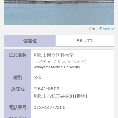
引用：
Wikipedia
偏差値
56～73
正式名称
和歌山県立医科大学
（わかやまけんりついかだいがく）
Wakayama Medical University
種別
公立
所在地
〒641-8509
和歌山市紀三井寺811番地1
電話番号
073-447-2300