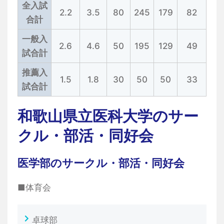
全入試
2.2
3.5
80
245
179
82
合計
一般入
2.6
4.6
50
195
129
49
試合計
推薦入
1.5
1.8
30
50
50
33
試合計
和歌山県立医科大学のサー
クル・部活・同好会
医学部のサークル・部活・同好会
■体育会
卓球部