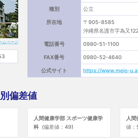
種別
公立
所在地
〒905-8585
沖縄県名護市字為又122
ームページ
電話番号
0980-51-1100
53
FAX番号
0980-52-4640
公式サイト
https://www.meio-u.a
別偏差値
人間健康学部 スポーツ健康学
人間
科
(偏差値：49)
値：5