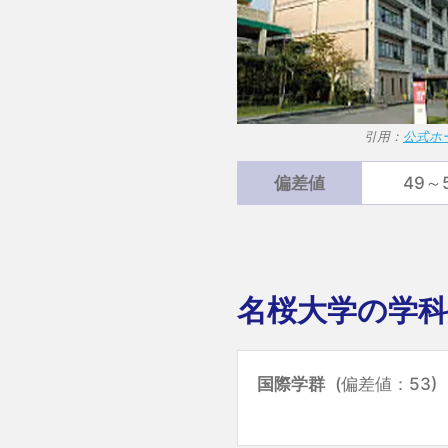
引用：
公式ホ
偏差値
49～
名桜大学の学科
国際学群
(偏差値：53)