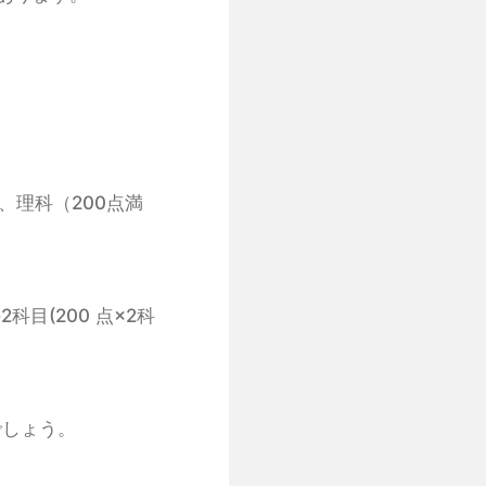
、理科（200点満
目(200 点×2科
でしょう。