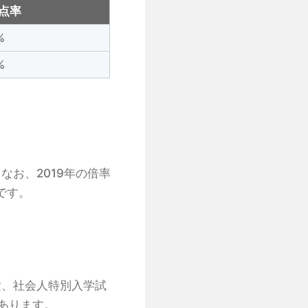
点率
%
%
。
お、2019年の倍率
です。
験、社会人特別入学試
あります。