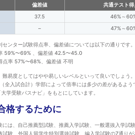
偏差値
共通テスト得
37.5
46%～60
–
47%～60
別センター試験得点率、偏差値については以下の通りです
9%〜69% 、偏差値 42.5〜45.0
点率 57%〜68%、偏差値 不明
、難易度としてはやや易しいレベルといって良いでしょう。な
した。（全入試合計）学部によって倍率には多少の差があるよう
「大学受験パスナビ」をもとにしています。
合格するために
験には、自己推薦型試験、推薦入学試験、一般選抜入学試
抜試験、外国人留学生特別選抜試験、編入学試験の7通りが