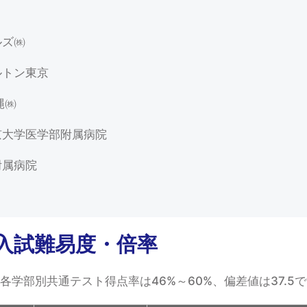
ルズ㈱
ルトン東京
縄㈱
京大学医学部附属病院
附属病院
入試難易度・倍率
の各学部別共通テスト得点率は46%～60%、偏差値は37.5