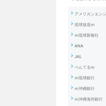
アメリカンエン
琉球放送㈱
㈱琉球新報社
ANA
JAL
ぺんてる㈱
㈱琉球銀行
㈱沖縄銀行
㈱沖縄海邦銀行