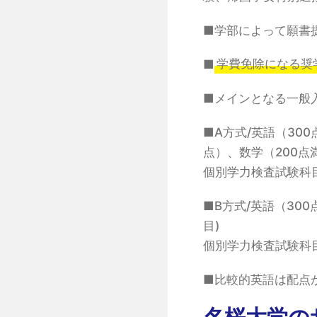
■学部によって願書
■
学費免除になる奨
■メインとなる一般
■A方式/英語（30
点）、数学（200点
個別学力検査試験科目
■B方式/英語（30
目)
個別学力検査試験科目
■比較的英語は配点
名桜大学の