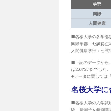
学部
国際
人間健康
■名桜大学の各学部
国際学郡：セ試得点率 5
人間健康学部：セ試得
■上記のデータから
は2.6?3.1倍で
※データに関しては
名桜大学に
■名桜大学の入学試
験、帰国子女特別選