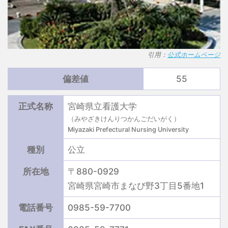
引用：
公式ホームページ
偏差値
55
正式名称
宮崎県立看護大学
（みやざきけんりつかんごだいがく）
Miyazaki Prefectural Nursing University
種別
公立
所在地
〒880-0929
宮崎県宮崎市まなび野3丁目5番地1
電話番号
0985-59-7700