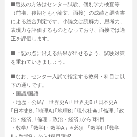
■選抜の方法はセンター試験、個別学力検査等
（前期、後期とも小論文、面接）の成績と調査書
による総合判定です。小論文は読解力、思考力、
表現力を評価するものとなっており、面接では適
正を評価します。
■上記の点に沿える結果が出せるよう、試験対策
を重ねていきましょう。
■なお、センター入試で指定する教科・科目は以
下の通りです。
・国語/国語
・地歴・公民/「世界史A｣｢世界史B｣｢日本史A｣
｢日本史B｣｢地理A｣｢地理B｣｢現代社会｣｢倫理｣｢政
治・経済｣｢倫理，政治・経済｣から1科目
・数学/「数学Ⅰ・数学A」※必須 「数学Ⅱ｣｢数学
Ⅱ・数学B」から1科目選択