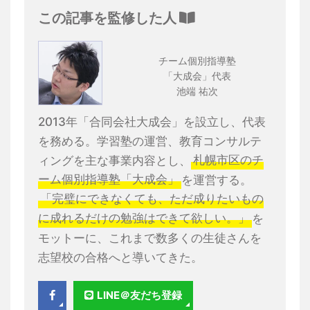
この記事を監修した人
チーム個別指導塾
「大成会」代表
池端 祐次
2013年「合同会社大成会」を設立し、代表
を務める。学習塾の運営、教育コンサルテ
ィングを主な事業内容とし、
札幌市区のチ
ーム個別指導塾「大成会」
を運営する。
「完璧にできなくても、ただ成りたいもの
に成れるだけの勉強はできて欲しい。」
を
モットーに、これまで数多くの生徒さんを
志望校の合格へと導いてきた。
LINE＠友だち登録