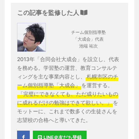
この記事を監修した人
チーム個別指導塾
「大成会」代表
池端 祐次
2013年「合同会社大成会」を設立し、代表
を務める。学習塾の運営、教育コンサルテ
ィングを主な事業内容とし、
札幌市区のチ
ーム個別指導塾「大成会」
を運営する。
「完璧にできなくても、ただ成りたいもの
に成れるだけの勉強はできて欲しい。」
を
モットーに、これまで数多くの生徒さんを
志望校の合格へと導いてきた。
LINE＠友だち登録